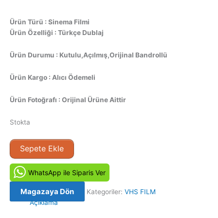
Ürün Türü : Sinema Filmi
Ürün Özelliği : Türkçe Dublaj
Ürün Durumu : Kutulu,Açılmış,Orijinal Bandrollü
Ürün Kargo : Alıcı Ödemeli
Ürün Fotoğrafı : Orijinal Ürüne Aittir
Stokta
Çıkış
Sepete Ekle
Yok
–
WhatsApp ile Siparis Ver
No
Way
Magazaya Dön
Kategoriler:
VHS FILM
Out
Açıklama
(1987)