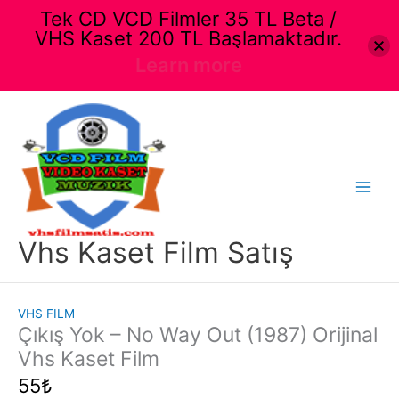
Tek CD VCD Filmler 35 TL Beta /
VHS Kaset 200 TL Başlamaktadır.
Learn more
İçeriğe
atla
Main
Men
Vhs Kaset Film Satış
VHS FILM
Çıkış Yok – No Way Out (1987) Orijinal
Vhs Kaset Film
55
₺