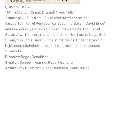
Çıkış Yok
(1987)
114 min
|
Action, Crime, Drama
|
14 Aug 1987
7.1
Rating:
7.1 / 10 from 53,715 users
Metascore:
77
Yarbay Tom Farrel Pentagon'da Savunma Bakanı David Brice'ın
emrinde görev yapmaktadır. Resmi bir yemekte Tom Farrel ,
Susan Atwell ile tanışır ve aralarında bir ilişki başlar. Ne yazik ki
Susan, Savunma Bakanı Brice'ın metresidir. Brice metresinin
ilişkisinden şüphelenir, aralarındaki tartışmada kaza sonucu
Susan ölür...
Director:
Roger Donaldson
Creator:
Kenneth Fearing, Robert Garland
Actors:
Kevin Costner, Gene Hackman, Sean Young