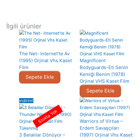
İlgili ürünler
The Net- Internet’te Av
(1995) Orjinal Vhs Kaset
Magnificent
Film
Bodyguards-Eti Senin
Kemiği Benim (1978)
Sepete Ekle
Orjinal VHS Kaset Film
Sepete Ekle
indirim!
Stokta Yok
Warriors of Virtue –
Erdem Savaşçıları
Tükenmiş
3 Belalılar Dönüyor –
(1997) Orjinal Vhs Kaset