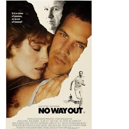
Orijinal
Vhs
Kaset
Film
adet