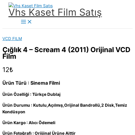
İçeriğe
Vhs Kaset Film Satış
atla
Main
Menu
VCD FILM
Çığlık 4 – Scream 4 (2011) Orijinal VCD
Film
12
₺
Ürün Türü : Sinema Filmi
Ürün Özelliği : Türkçe Dublaj
Ürün Durumu : Kutulu,Açılmış,Orijinal Bandrollü,2 Disk,Temiz
Kondüsyon
Ürün Kargo : Alıcı Ödemeli
Ürün Fotoğrafı : Oriijinal Ürüne Aittir