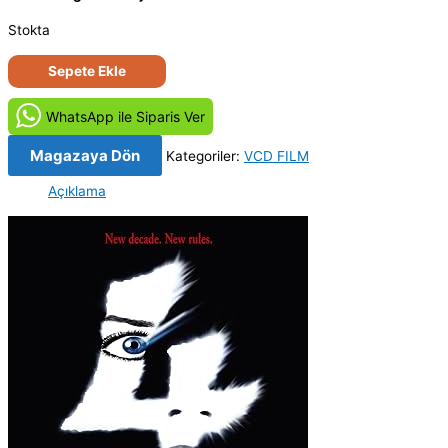
Stokta
Çığlık
Sepete Ekle
4
-
WhatsApp ile Siparis Ver
Scream
4
Magazaya Dön
Kategoriler:
VCD FILM
(2011)
Açıklama
Orijinal
VCD
Film
adet