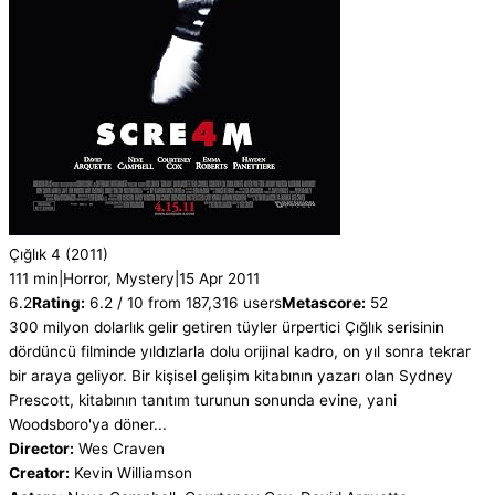
Çığlık 4
(2011)
111 min
|
Horror, Mystery
|
15 Apr 2011
6.2
Rating:
6.2 / 10 from 187,316 users
Metascore:
52
300 milyon dolarlık gelir getiren tüyler ürpertici Çığlık serisinin
dördüncü filminde yıldızlarla dolu orijinal kadro, on yıl sonra tekrar
bir araya geliyor. Bir kişisel gelişim kitabının yazarı olan Sydney
Prescott, kitabının tanıtım turunun sonunda evine, yani
Woodsboro'ya döner...
Director:
Wes Craven
Creator:
Kevin Williamson