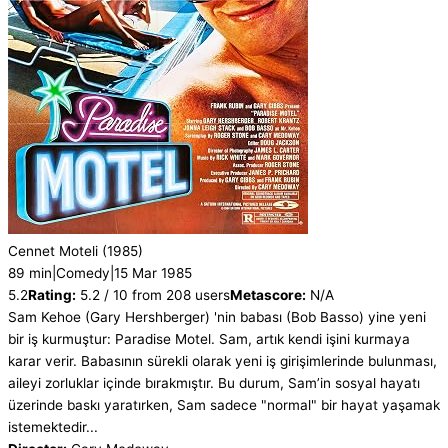
Cennet Moteli
(1985)
89 min
|
Comedy
|
15 Mar 1985
5.2
Rating:
5.2 / 10 from 208 users
Metascore:
N/A
Sam Kehoe (Gary Hershberger) 'nin babası (Bob Basso) yine yeni
bir iş kurmuştur: Paradise Motel. Sam, artık kendi işini kurmaya
karar verir. Babasının sürekli olarak yeni iş girişimlerinde bulunması,
aileyi zorluklar içinde bırakmıştır. Bu durum, Sam’in sosyal hayatı
üzerinde baskı yaratırken, Sam sadece "normal" bir hayat yaşamak
istemektedir...