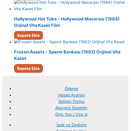
Hollywood Hot Tubs – Hollywood Macerası (1984)
Orjinal Vhs Kaset Film
Sepete Ekle
Frozen Assets – Sperm Bankası (1992) Orijinal Vhs
Kaset
Sepete Ekle
Ödeme
Hesap Ayarları
İletişim Formu
Alışveriş Sepetim
Giriş Yap / Uye ol
İade ve Değişim