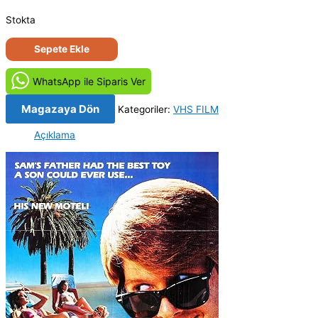
Stokta
Cennet
Sepete Ekle
Moteli
-
WhatsApp ile Siparis Ver
Paradise
Motel
Magazaya Dön
Kategoriler:
VHS FILM
(1985)
Açıklama
Orjinal
Vhs
Kaset
Film
adet