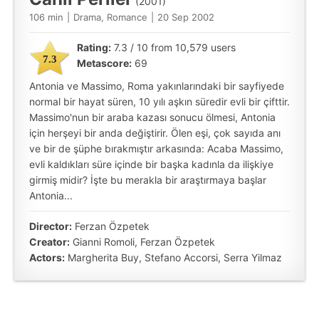
(2001)
106 min
|
Drama, Romance
|
20 Sep 2002
Rating:
7.3 / 10 from 10,579 users
7.3
Metascore:
69
Antonia ve Massimo, Roma yakınlarındaki bir sayfiyede
normal bir hayat süren, 10 yılı aşkın süredir evli bir çifttir.
Massimo'nun bir araba kazası sonucu ölmesi, Antonia
için herşeyi bir anda değiştirir. Ölen eşi, çok sayıda anı
ve bir de şüphe bırakmıştır arkasında: Acaba Massimo,
evli kaldıkları süre içinde bir başka kadınla da ilişkiye
girmiş midir? İşte bu merakla bir araştırmaya başlar
Antonia...
Director:
Ferzan Özpetek
Creator:
Gianni Romoli, Ferzan Özpetek
Actors:
Margherita Buy, Stefano Accorsi, Serra Yilmaz