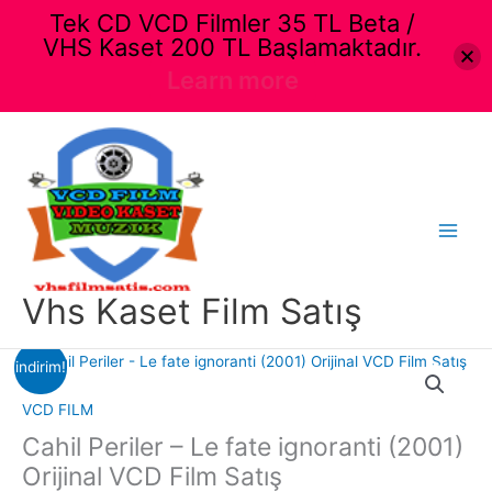
Tek CD VCD Filmler 35 TL Beta /
VHS Kaset 200 TL Başlamaktadır.
Learn more
İçeriğe
atla
Main
Menu
Vhs Kaset Film Satış
indirim!
VCD FILM
Cahil Periler – Le fate ignoranti (2001)
Orijinal VCD Film Satış