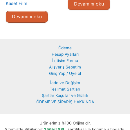
Kaset Film
Devamını oku
Devamını oku
Ödeme
Hesap Ayarları
İletişim Formu
Alışveriş Sepetim
Giriş Yap / Uye ol
İade ve Değişim
Teslimat Şartları
Şartlar Koşullar ve Gizlilik
ÖDEME VE SİPARİŞ HAKKINDA
Ürünlerimiz %100 Orijinaldir.
Sitemizde Bilgileriniz
256bit SSL
sertifikasıyla koruma altındadır.