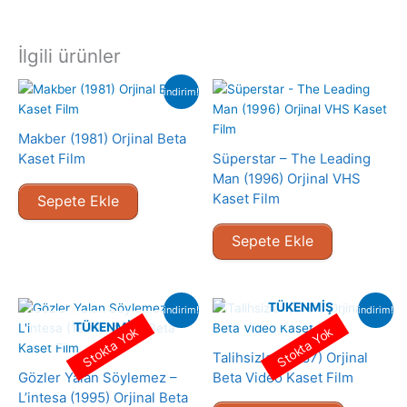
İlgili ürünler
indirim!
Makber (1981) Orjinal Beta
Kaset Film
Süperstar – The Leading
Man (1996) Orjinal VHS
Kaset Film
Sepete Ekle
Sepete Ekle
TÜKENMIŞ
indirim!
indirim!
TÜKENMIŞ
Stokta Yok
Stokta Yok
Talihsizler (1987) Orjinal
Gözler Yalan Söylemez –
Beta Video Kaset Film
L’intesa (1995) Orjinal Beta