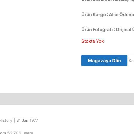
Ürün Kargo : Alıcı Ödeme
Ürün Fotoğrafı : Orijinal 
Stokta Yok
Magazaya Dön
Ka
History
|
31 Jan 1977
from 52,706 users