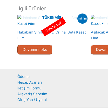
İlgili ürünler
TÜKENMIŞ
indirim!
Stokta Yok
Hababam Sınıfı (1975) Orjinal Beta Kaset
Asılacak 
Film
Film
Devamını oku
Devam
Ödeme
Hesap Ayarları
İletişim Formu
Alışveriş Sepetim
Giriş Yap / Uye ol