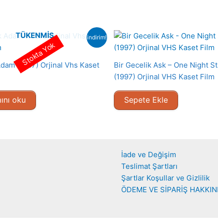
TÜKENMIŞ
indirim!
Stokta Yok
Adam (1987) Orjinal Vhs Kaset
Bir Gecelik Ask – One Night S
(1997) Orjinal VHS Kaset Film
ını oku
Sepete Ekle
İade ve Değişim
Teslimat Şartları
Şartlar Koşullar ve Gizlilik
ÖDEME VE SİPARİŞ HAKKI