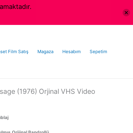
amaktadır.
set Film Satış
Magaza
Hesabım
Sepetim
sage (1976) Orjinal VHS Video
ublaj
lmış,Orijinal Bandrollü