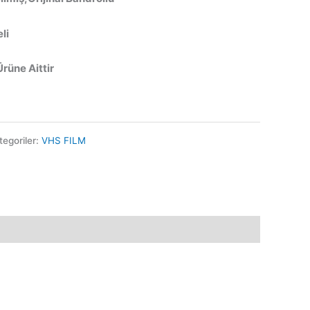
li
Ürüne Aittir
tegoriler:
VHS FILM