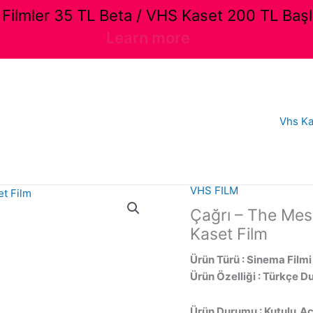
ilmler 35 TL Beta / VHS Kaset 200 TL Başl
Learn more
Vhs Ka
VHS FILM
Çağrı – The Mes
Kaset Film
Ürün Türü : Sinema Filmi
Ürün Özelliği : Türkçe D
Ürün Durumu : Kutulu,Açı