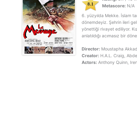
8.1
Metascore:
N/A
6. yüzyılda Mekke. İslam tar
dönemdeyiz. Şehrin ileri g
yönettiği rivayet ediliyor. K
anlatıldığı acımasız bir döne
Director:
Moustapha Akka
Creator:
H.A.L. Craig, Abd
Actors:
Anthony Quinn, Ire