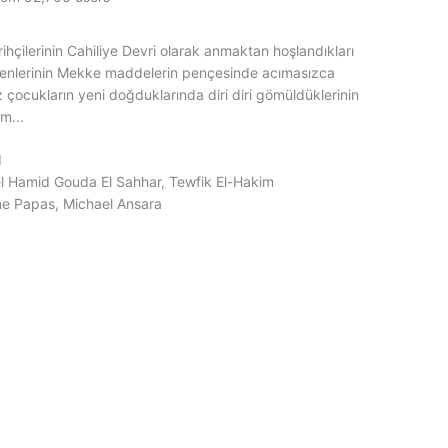
ihçilerinin Cahiliye Devri olarak anmaktan hoşlandıkları
elenlerinin Mekke maddelerin pençesinde acımasızca
ız çocukların yeni doğduklarında diri diri gömüldüklerinin
m...
d
el Hamid Gouda El Sahhar, Tewfik El-Hakim
ne Papas, Michael Ansara