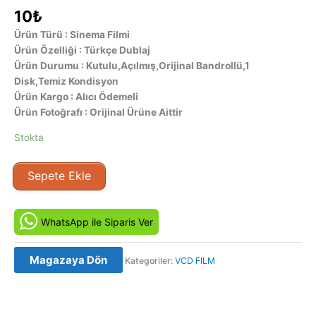
10
₺
Ürün Türü : Sinema Filmi
Ürün Özelliği : Türkçe Dublaj
Ürün Durumu : Kutulu,Açılmış,Orijinal Bandrollü,1
Disk,Temiz Kondisyon
Ürün Kargo : Alıcı Ödemeli
Ürün Fotoğrafı : Orijinal Ürüne Aittir
Stokta
Bugs
Sepete Ekle
Ve
Speedy
Orijinal
WhatsApp ile Siparis Ver
VCD
Film
Magazaya Dön
Kategoriler:
VCD FILM
Satış
adet