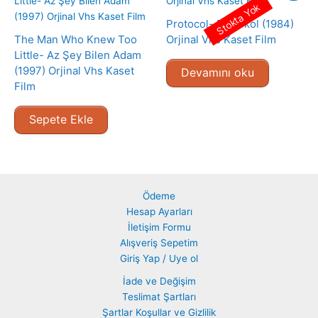
Stokta Yok
Protocol- Protokol (1984)
The Man Who Knew Too
Orjinal Vhs Kaset Film
Little- Az Şey Bilen Adam
(1997) Orjinal Vhs Kaset
Devamını oku
Film
Sepete Ekle
Ödeme
Hesap Ayarları
İletişim Formu
Alışveriş Sepetim
Giriş Yap / Uye ol
İade ve Değişim
Teslimat Şartları
Şartlar Koşullar ve Gizlilik