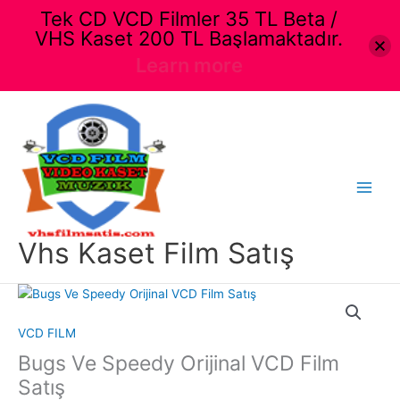
Tek CD VCD Filmler 35 TL Beta /
VHS Kaset 200 TL Başlamaktadır.
Learn more
İçeriğe
atla
Main
Menu
Vhs Kaset Film Satış
VCD FILM
Bugs Ve Speedy Orijinal VCD Film
Satış