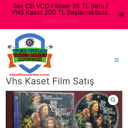
Tek CD VCD Filmler 35 TL Beta /
VHS Kaset 200 TL Başlamaktadır.
Learn more
İçeriğe
atla
Main
Menu
Vhs Kaset Film Satış