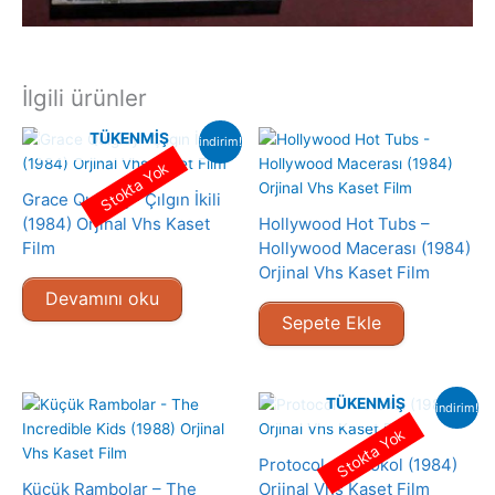
İlgili ürünler
TÜKENMIŞ
indirim!
Stokta Yok
Grace Quigley- Çılgın İkili
(1984) Orjinal Vhs Kaset
Hollywood Hot Tubs –
Film
Hollywood Macerası (1984)
Orjinal Vhs Kaset Film
Devamını oku
Sepete Ekle
TÜKENMIŞ
indirim!
Stokta Yok
Protocol- Protokol (1984)
Küçük Rambolar – The
Orjinal Vhs Kaset Film