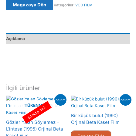
Magazaya Dön
Kategoriler:
VCD FILM
(2003)
Orijinal
VCD
Film
Satış
Açıklama
adet
İlgili ürünler
indirim!
indirim!
TÜKENMIŞ
Stokta Yok
Bir küçük bulut (1990)
Gözler Yalan Söylemez –
Orjinal Beta Kaset Film
L’intesa (1995) Orjinal Beta
Kaset Film