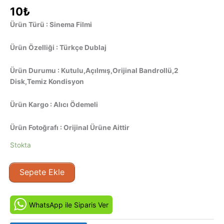
10
₺
Ürün Türü : Sinema Filmi
Ürün Özelliği : Türkçe Dublaj
Ürün Durumu : Kutulu,Açılmış,Orijinal Bandrollü,2
Disk,Temiz Kondisyon
Ürün Kargo : Alıcı Ödemeli
Ürün Fotoğrafı : Orijinal Ürüne Aittir
Stokta
Bir
Sepete Ekle
İstanbul
Masalı
Bölüm
WhatsApp ile Siparis Ver
11-
12