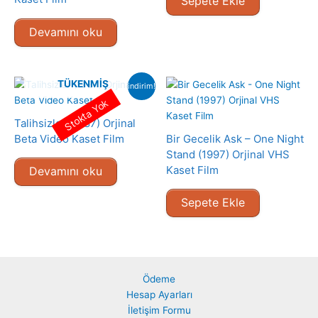
Sepete Ekle
Devamını oku
TÜKENMIŞ
indirim!
Stokta Yok
Talihsizler (1987) Orjinal
Beta Video Kaset Film
Bir Gecelik Ask – One Night
Stand (1997) Orjinal VHS
Kaset Film
Devamını oku
Sepete Ekle
Ödeme
Hesap Ayarları
İletişim Formu