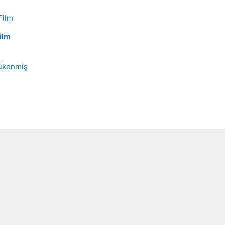
ilm
ükenmiş