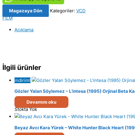
Bölüm
Magazaya Dön
Kategoriler:
VCD
1-
FILM
2
(2003)
Açıklama
Orijinal
VCD
Film
Satış
adet
İlgili ürünler
indirim!
Gözler Yalan Söylemez – L’intesa (1995) Orjinal Beta Ka
Devamını oku
Stokta Yok
Beyaz Avcı Kara Yürek – White Hunter Black Heart (199