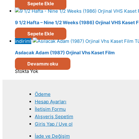
Sepete Ekle
9 1/2 Hafta – Nine 1/2 Weeks (1986) Orjinal VHS Kaset F
Sepete Ekle
indirim!
T
Asılacak Adam (1987) Orjinal Vhs Kaset Film
Devamını oku
Stokta Yok
Ödeme
Hesap Ayarları
İletişim Formu
Alışveriş Sepetim
Giriş Yap / Uye ol
İade ve Değişim