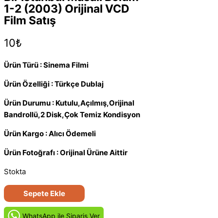
1-2 (2003) Orijinal VCD
Film Satış
10
₺
Ürün Türü : Sinema Filmi
Ürün Özelliği : Türkçe Dublaj
Ürün Durumu : Kutulu,Açılmış,Orijinal
Bandrollü,2 Disk,Çok Temiz Kondisyon
Ürün Kargo : Alıcı Ödemeli
Ürün Fotoğrafı : Orijinal Ürüne Aittir
Stokta
Bir
Sepete Ekle
İstanbul
Masalı
WhatsApp ile Siparis Ver