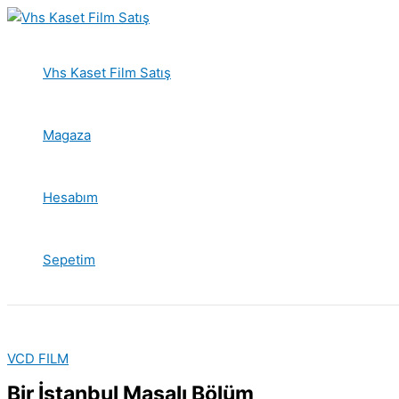
İçeriğe
atla
Vhs Kaset Film Satış
Magaza
Hesabım
Sepetim
VCD FILM
Bir İstanbul Masalı Bölüm