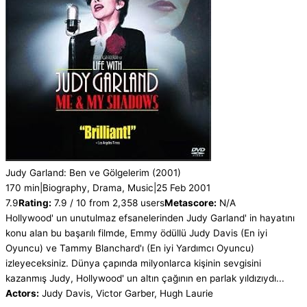
Satış
adet
Judy Garland: Ben ve Gölgelerim
(2001)
170 min
|
Biography, Drama, Music
|
25 Feb 2001
7.9
Rating:
7.9 / 10 from 2,358 users
Metascore:
N/A
Hollywood' un unutulmaz efsanelerinden Judy Garland' in hayatını
konu alan bu başarılı filmde, Emmy ödüllü Judy Davis (En iyi
Oyuncu) ve Tammy Blanchard'ı (En iyi Yardımcı Oyuncu)
izleyeceksiniz. Dünya çapında milyonlarca kişinin sevgisini
kazanmış Judy, Hollywood' un altın çağının en parlak yıldızıydı...
Actors:
Judy Davis, Victor Garber, Hugh Laurie