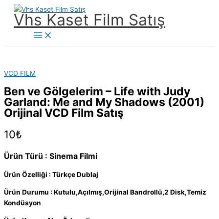
İçeriğe
Vhs Kaset Film Satış
atla
Main
Menu
VCD FILM
Ben ve Gölgelerim – Life with Judy
Garland: Me and My Shadows (2001)
Orijinal VCD Film Satış
10
₺
Ürün Türü : Sinema Filmi
Ürün Özelliği : Türkçe Dublaj
Ürün Durumu : Kutulu,Açılmış,Orijinal Bandrollü,2 Disk,Temiz
Kondüsyon