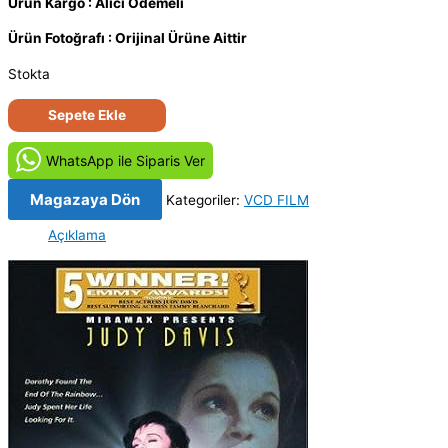
Ürün Kargo : Alıcı Ödemeli
Ürün Fotoğrafı : Orijinal Ürüne Aittir
Stokta
Ben
Sepete Ekle
ve
Gölgelerim
WhatsApp ile Siparis Ver
-
Life
Magazaya Dön
Kategoriler:
VCD FILM
with
Açıklama
Judy
Garland:
Me
and
My
Shadows
(2001)
Orijinal
VCD
Film