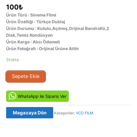
100
₺
Ürün Türü : Sinema Filmi
Ürün Özelliği : Türkçe Dublaj
Ürün Durumu : Kutulu,Açılmış,Orijinal Bandrollü,2
Disk,Temiz Kondüsyon
Ürün Kargo : Alıcı Ödemeli
Ürün Fotoğrafı : Orijinal Ürüne Aittir
Stokta
Bay
Sepete Ekle
Güvenilir
-
Mr.
WhatsApp ile Siparis Ver
Reliable
(1996)
Magazaya Dön
Kategoriler:
VCD FILM
Orijinal
VCD
Film
Satış