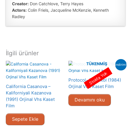
Creator:
Don Catchlove, Terry Hayes
Actors:
Colin Friels, Jacqueline McKenzie, Kenneth
Radley
İlgili ürünler
TÜKENMIŞ
indirim!
Stokta Yok
Protocol- Protokol (1984)
California Casanova –
Orjinal Vhs Kaset Film
Kaliforniyali Kazanova
(1991) Orjinal Vhs Kaset
Devamını oku
Film
Sepete Ekle