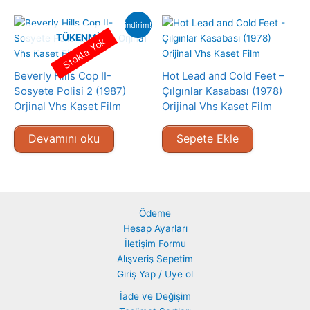
indirim!
TÜKENMIŞ
Stokta Yok
Beverly Hills Cop II-
Hot Lead and Cold Feet –
Sosyete Polisi 2 (1987)
Çılgınlar Kasabası (1978)
Orjinal Vhs Kaset Film
Orijinal Vhs Kaset Film
Devamını oku
Sepete Ekle
Ödeme
Hesap Ayarları
İletişim Formu
Alışveriş Sepetim
Giriş Yap / Uye ol
İade ve Değişim