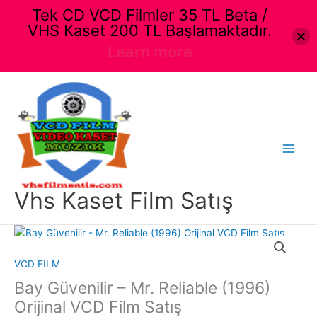
Tek CD VCD Filmler 35 TL Beta /
VHS Kaset 200 TL Başlamaktadır.
Learn more
İçeriğe
atla
Main
Menu
Vhs Kaset Film Satış
VCD FILM
Bay Güvenilir – Mr. Reliable (1996)
Orijinal VCD Film Satış