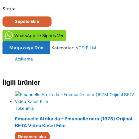
Stokta
Başka
Sepete Ekle
Dilde
Aşk
WhatsApp ile Siparis Ver
(2009)
Orijinal
Magazaya Dön
Kategoriler:
VCD FILM
VCD
Açıklama
adet
İlgili ürünler
Tükenmiş
Emanuelle Afrika da – Emanuelle nera (1975) Orijinal
BETA Video Kaset Film
Devamını oku