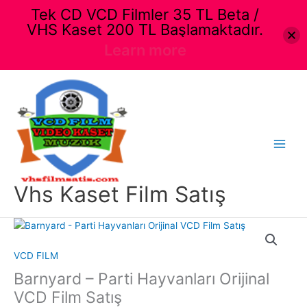
Tek CD VCD Filmler 35 TL Beta /
VHS Kaset 200 TL Başlamaktadır.
Learn more
İçeriğe
atla
Main
Menu
Vhs Kaset Film Satış
VCD FILM
Barnyard – Parti Hayvanları Orijinal
VCD Film Satış