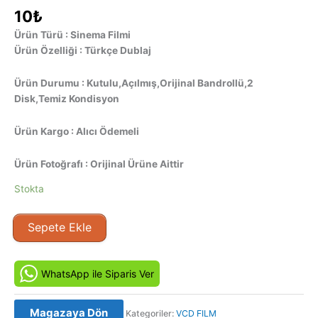
10
₺
Ürün Türü : Sinema Filmi
Ürün Özelliği : Türkçe Dublaj
Ürün Durumu : Kutulu,Açılmış,Orijinal Bandrollü,2
Disk,Temiz Kondisyon
Ürün Kargo : Alıcı Ödemeli
Ürün Fotoğrafı : Orijinal Ürüne Aittir
Stokta
Barnyard
Sepete Ekle
-
Parti
Hayvanları
WhatsApp ile Siparis Ver
Orijinal
VCD
Magazaya Dön
Kategoriler:
VCD FILM
Film