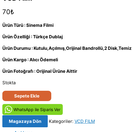
70
₺
Ürün Türü : Sinema Filmi
Ürün Özelliği : Türkçe Dublaj
Ürün Durumu : Kutulu,Açılmış,Orijinal Bandrollü,2 Disk,Tem
Ürün Kargo : Alıcı Ödemeli
Ürün Fotoğrafı : Orijinal Ürüne Aittir
Stokta
Bahçıvan
Sepete Ekle
-
The
WhatsApp ile Siparis Ver
Lawnmower
Magazaya Dön
Kategoriler:
VCD FILM
Man
(1992)