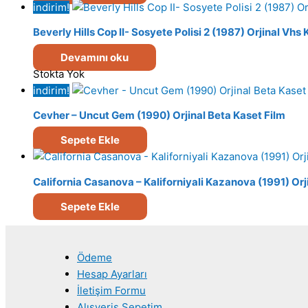
indirim!
Beverly Hills Cop II- Sosyete Polisi 2 (1987) Orjinal Vhs
Devamını oku
Stokta Yok
indirim!
Cevher – Uncut Gem (1990) Orjinal Beta Kaset Film
Sepete Ekle
California Casanova – Kaliforniyali Kazanova (1991) Orj
Sepete Ekle
Ödeme
Hesap Ayarları
İletişim Formu
Alışveriş Sepetim