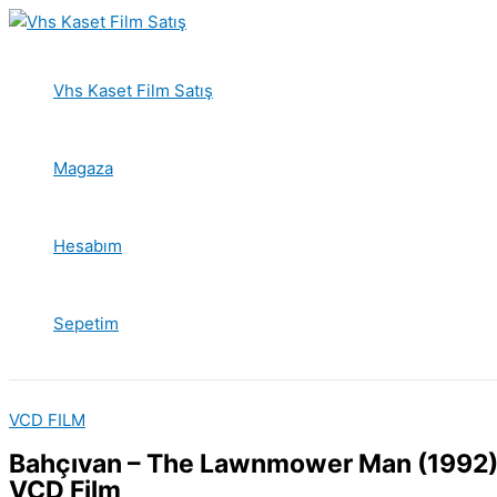
İçeriğe
atla
Vhs Kaset Film Satış
Magaza
Hesabım
Sepetim
VCD FILM
Bahçıvan – The Lawnmower Man (1992) 
VCD Film