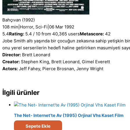
Bahçıvan
(1992)
108 min
|
Horror, Sci-Fi
|
06 Mar 1992
5.4
Rating:
5.4 / 10 from 40,365 users
Metascore:
42
Jobe Smith altı yaşında bir çocuğun zekasına sahip yetişkin bir
onu yerel serserilerin hedefi haline getirirken masumiyeti say
Director:
Brett Leonard
Creator:
Stephen King, Brett Leonard, Gimel Everett
Actors:
Jeff Fahey, Pierce Brosnan, Jenny Wright
İlgili ürünler
The Net- Internet’te Av (1995) Orjinal Vhs Kaset Film
Sepete Ekle