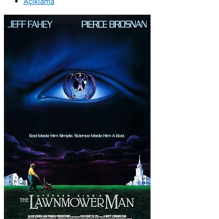
Açıklama
Orjinal
VCD
Film
adet