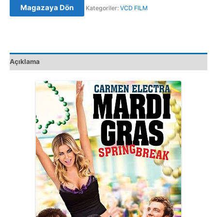
Magazaya Dön
Kategoriler:
VCD FILM
Break
(2011)
Orijinal
VCD
adet
Açıklama