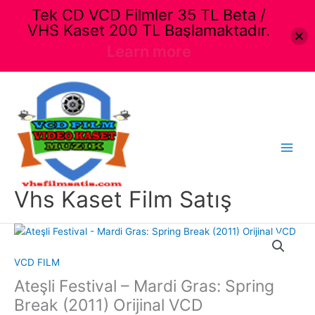
Tek CD VCD Filmler 35 TL Beta /
VHS Kaset 200 TL Başlamaktadır.
Learn more
İçeriğe
atla
Main
Menu
Vhs Kaset Film Satış
VCD FILM
Ateşli Festival – Mardi Gras: Spring
Break (2011) Orijinal VCD