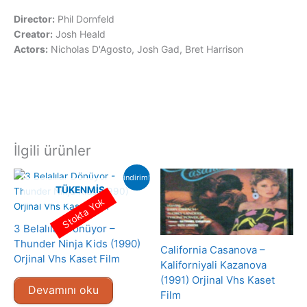
Director:
Phil Dornfeld
Creator:
Josh Heald
Actors:
Nicholas D'Agosto, Josh Gad, Bret Harrison
İlgili ürünler
indirim!
TÜKENMIŞ
Stokta Yok
3 Belalılar Dönüyor –
Thunder Ninja Kids (1990)
California Casanova –
Orjinal Vhs Kaset Film
Kaliforniyali Kazanova
(1991) Orjinal Vhs Kaset
Devamını oku
Film