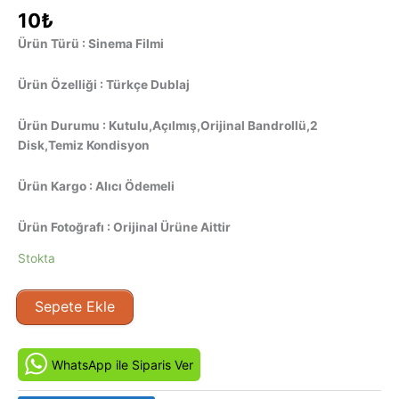
10
₺
Ürün Türü : Sinema Filmi
Ürün Özelliği : Türkçe Dublaj
Ürün Durumu : Kutulu,Açılmış,Orijinal Bandrollü,2
Disk,Temiz Kondisyon
Ürün Kargo : Alıcı Ödemeli
Ürün Fotoğrafı : Orijinal Ürüne Aittir
Stokta
Ateşli
Sepete Ekle
Festival
-
Mardi
WhatsApp ile Siparis Ver
Gras:
Spring