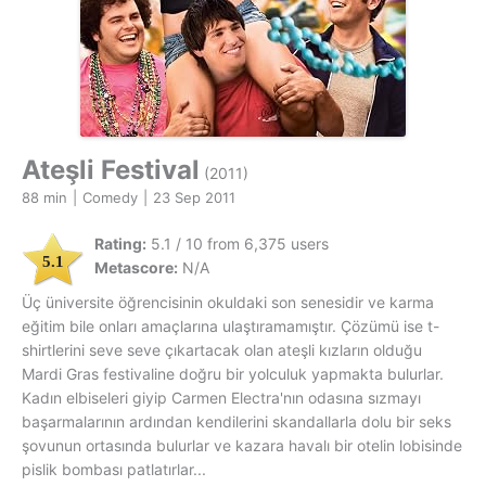
Ateşli Festival
(2011)
88 min
|
Comedy
|
23 Sep 2011
Rating:
5.1 / 10 from 6,375 users
5.1
Metascore:
N/A
Üç üniversite öğrencisinin okuldaki son senesidir ve karma
eğitim bile onları amaçlarına ulaştıramamıştır. Çözümü ise t-
shirtlerini seve seve çıkartacak olan ateşli kızların olduğu
Mardi Gras festivaline doğru bir yolculuk yapmakta bulurlar.
Kadın elbiseleri giyip Carmen Electra'nın odasına sızmayı
başarmalarının ardından kendilerini skandallarla dolu bir seks
şovunun ortasında bulurlar ve kazara havalı bir otelin lobisinde
pislik bombası patlatırlar...