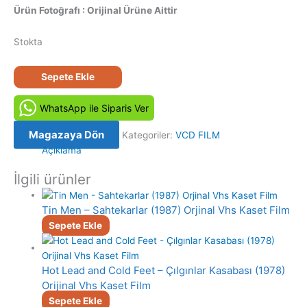
Ürün Fotoğrafı : Orijinal Ürüne Aittir
Stokta
Ata
Sepete Ekle
Demirer
-
WhatsApp ile Siparis Ver
Tek
Kişilik
Magazaya Dön
Kategoriler:
VCD FILM
Dev
Açıklama
Kadro
İlgili ürünler
Orijinal
VCD
Film
Tin Men – Sahtekarlar (1987) Orjinal Vhs Kaset Film
Satış
Sepete Ekle
adet
Hot Lead and Cold Feet – Çılgınlar Kasabası (1978)
Orijinal Vhs Kaset Film
Sepete Ekle