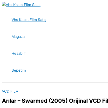
İçeriğe
atla
Vhs Kaset Film Satış
Magaza
Hesabım
Sepetim
VCD FILM
Arılar – Swarmed (2005) Orijinal VCD Fi