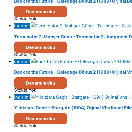
Back to the Future – Gelecege Dönüs 2 (1989) Orjinal B
Devamını oku
Stokta Yok
indirim!
Terminator 2: Mahşer Günü – Terminator 2: Judgment Da
Devamını oku
Stokta Yok
indirim!
Back to the Future – Gelecege Dönüs 2 (1989) Orjinal V
Devamını oku
Stokta Yok
indirim!
Yildizlara Geçit – Stargate (1994) Orjinal Vhs Kaset Fil
Devamını oku
Stokta Yok