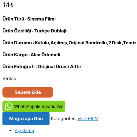
14
₺
Ürün Türü : Sinema Filmi
Ürün Özelliği : Türkçe Dublajlı
Ürün Durumu : Kutulu,Açılmış,Orijinal Bandrollü,2 Disk,Temi
Ürün Kargo : Alıcı Ödemeli
Ürün Fotoğrafı : Oriijinal Ürüne Aittir
Stokta
Arılar
Sepete Ekle
-
Swarmed
WhatsApp ile Siparis Ver
(2005)
Magazaya Dön
Kategoriler:
VCD FILM
Orijinal
VCD
Açıklama
Film