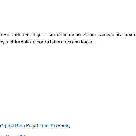
en Horvath denediği bir serumun onları etobur canavarlara çevir
 Roy'u öldürdükten sonra laboratuardan kaçar...
Tükenmiş