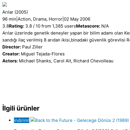
Satış
adet
Arılar
(2005)
96 min
|
Action, Drama, Horror
|
02 May 2006
3.8
Rating:
3.8 / 10 from 1,385 users
Metascore:
N/A
Arılar üzerinde genetik deneyler yapan bir bilim adamı olan K
sandığı ilaç verilmiş 8 arıdan ikisi,binadaki güvenlik görevlisi
Director:
Paul Ziller
Creator:
Miguel Tejada-Flores
Actors:
Michael Shanks, Carol Alt, Richard Chevolleau
İlgili ürünler
indirim!