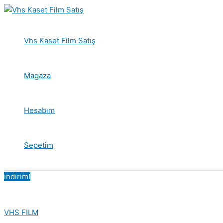
İçeriğe
atla
Vhs Kaset Film Satış
Magaza
Hesabım
Sepetim
indirim!
VHS FILM