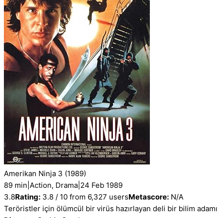
Amerikan Ninja 3
(1989)
89 min
|
Action, Drama
|
24 Feb 1989
3.8
Rating:
3.8 / 10 from 6,327 users
Metascore:
N/A
Teröristler için ölümcül bir virüs hazırlayan deli bir bilim a