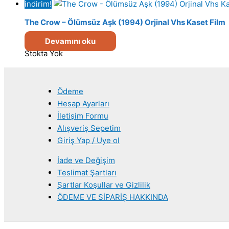
indirim!
The Crow – Ölümsüz Aşk (1994) Orjinal Vhs Kaset Film
Devamını oku
Stokta Yok
Ödeme
Hesap Ayarları
İletişim Formu
Alışveriş Sepetim
Giriş Yap / Uye ol
İade ve Değişim
Teslimat Şartları
Şartlar Koşullar ve Gizlilik
ÖDEME VE SİPARİŞ HAKKINDA