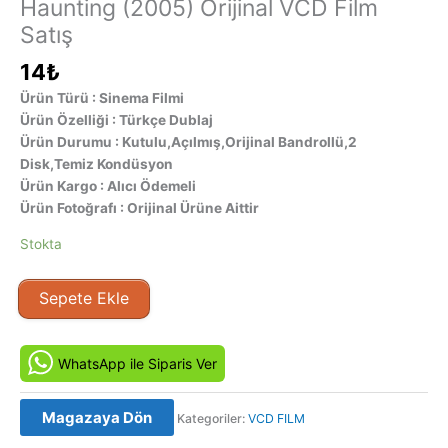
Haunting (2005) Orijinal VCD Film
Satış
14
₺
Ürün Türü : Sinema Filmi
Ürün Özelliği : Türkçe Dublaj
Ürün Durumu : Kutulu,Açılmış,Orijinal Bandrollü,2
Disk,Temiz Kondüsyon
Ürün Kargo : Alıcı Ödemeli
Ürün Fotoğrafı : Orijinal Ürüne Aittir
Stokta
Amerikan
Sepete Ekle
Büyüsü
-
An
WhatsApp ile Siparis Ver
American
Haunting
Magazaya Dön
Kategoriler:
VCD FILM
(2005)
Orijinal