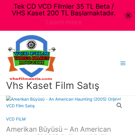
Tek CD VCD Filmler 35 TL Beta /
VHS Kaset 200 TL Başlamaktadır.
Learn more
İçeriğe
atla
Main
Menu
Vhs Kaset Film Satış
VCD FILM
Amerikan Büyüsü – An American