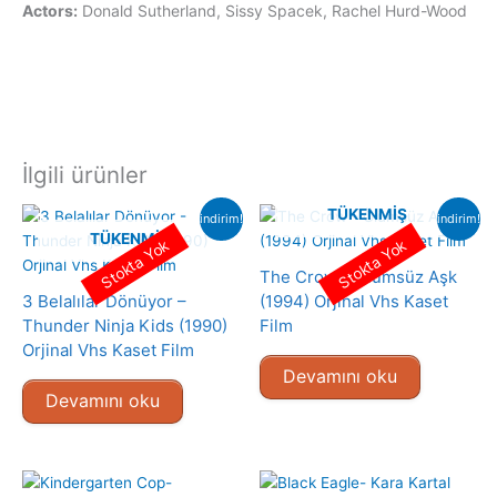
Actors:
Donald Sutherland, Sissy Spacek, Rachel Hurd-Wood
İlgili ürünler
TÜKENMIŞ
indirim!
indirim!
TÜKENMIŞ
Stokta Yok
Stokta Yok
The Crow – Ölümsüz Aşk
3 Belalılar Dönüyor –
(1994) Orjinal Vhs Kaset
Thunder Ninja Kids (1990)
Film
Orjinal Vhs Kaset Film
Devamını oku
Devamını oku