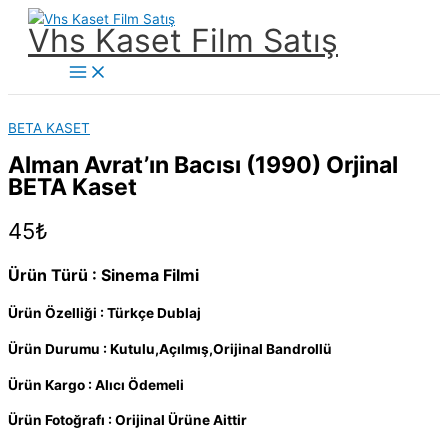
İçeriğe
Vhs Kaset Film Satış
atla
Main
Menu
BETA KASET
Alman Avrat’ın Bacısı (1990) Orjinal
BETA Kaset
45
₺
Ürün Türü : Sinema Filmi
Ürün Özelliği : Türkçe Dublaj
Ürün Durumu : Kutulu,Açılmış,Orijinal Bandrollü
Ürün Kargo : Alıcı Ödemeli
Ürün Fotoğrafı : Orijinal Ürüne Aittir