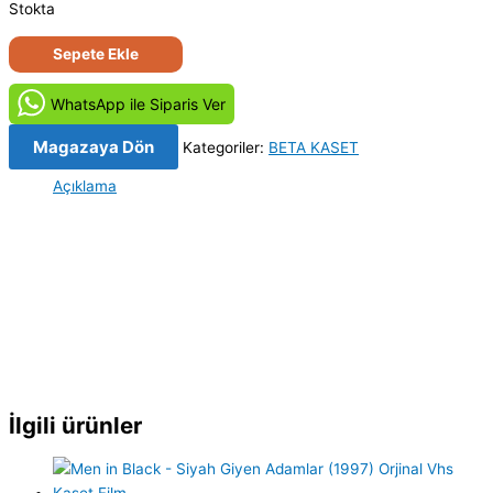
Stokta
Alman
Sepete Ekle
Avrat'ın
Bacısı
WhatsApp ile Siparis Ver
(1990)
Orjinal
Magazaya Dön
Kategoriler:
BETA KASET
BETA
Açıklama
Kaset
adet
İlgili ürünler