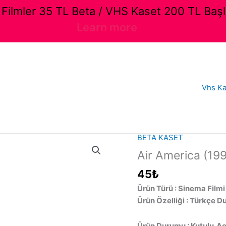
ilmler 35 TL Beta / VHS Kaset 200 TL Başl
Learn more
Vhs Ka
BETA KASET
Air America (199
45
₺
Ürün Türü : Sinema Filmi
Ürün Özelliği : Türkçe D
Ürün Durumu : Kutulu,Açı