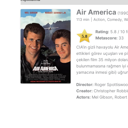
Air America
(1990
113 min
|
Action, Comedy, W
Rating:
5.8 / 10 
5.8
Metascore:
33
CIA'in gizli havayolu Air A
ettikleri görev uçuşları ve p
çekilen film 35 milyon dolar
bulunmamasına rağmen iyi çe
yamacına inmesi gibi) uğrun
Director:
Roger Spottiswo
Creator:
Christopher Robbi
Actors:
Mel Gibson, Robert