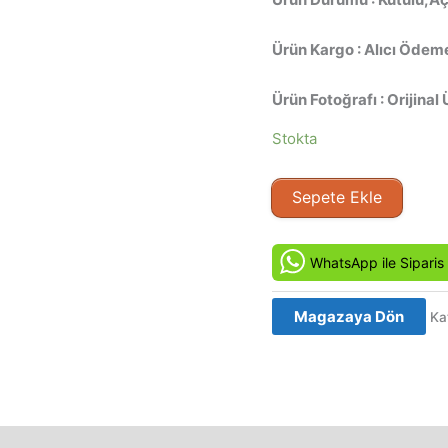
Ürün Kargo : Alıcı Ödeme
Ürün Fotoğrafı : Orijinal 
Stokta
Air
Sepete Ekle
America
(1990)
Orjinal
WhatsApp ile Siparis
Beta
Kaset
Magazaya Dön
Ka
Film
adet