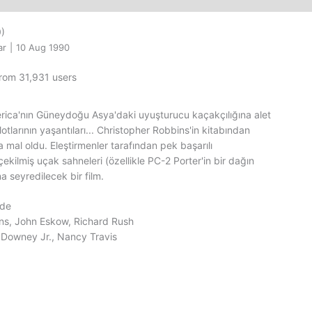
)
ar
|
10 Aug 1990
from 31,931 users
merica'nın Güneydoğu Asya'daki uyuşturucu kaçakçılığına alet
ilotlarının yaşantıları... Christopher Robbins'in kitabından
a mal oldu. Eleştirmenler tarafından pek başarılı
kilmiş uçak sahneleri (özellikle PC-2 Porter'in bir dağın
a seyredilecek bir film.
ode
ns, John Eskow, Richard Rush
 Downey Jr., Nancy Travis