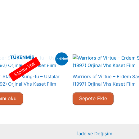
TÜKENMIŞ
indirim!
Stokta Yok
 Stars Of Kung-fu – Ustalar
Warriors of Virtue – Erdem Sav
92) Orjinal Vhs Kaset Film
(1997) Orjinal Vhs Kaset Film
ını oku
Sepete Ekle
İade ve Değişim