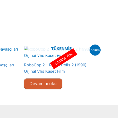
TÜKENMIŞ
indirim!
Stokta Yok
aşçıları
RoboCop 2 – Robot Polis 2 (1990)
Orjinal Vhs Kaset Film
Devamını oku