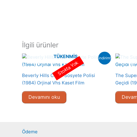
İlgili ürünler
TÜKENMIŞ
indirim!
Stokta Yok
Beverly Hills Cop – Sosyete Polisi
The Super
(1984) Orjinal Vhs Kaset Film
Geçidi (19
Devamını oku
Devam
Ödeme