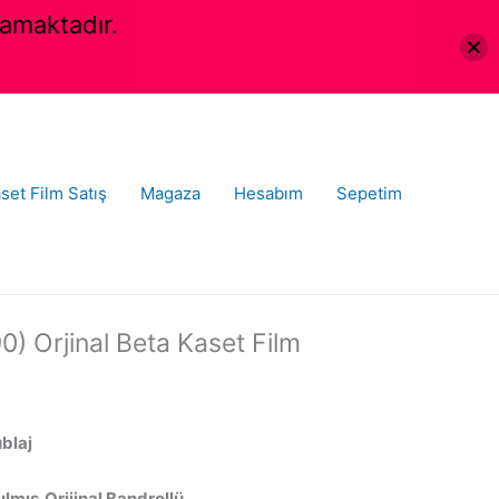
amaktadır.
set Film Satış
Magaza
Hesabım
Sepetim
0) Orjinal Beta Kaset Film
ublaj
lmış,Orijinal Bandrollü