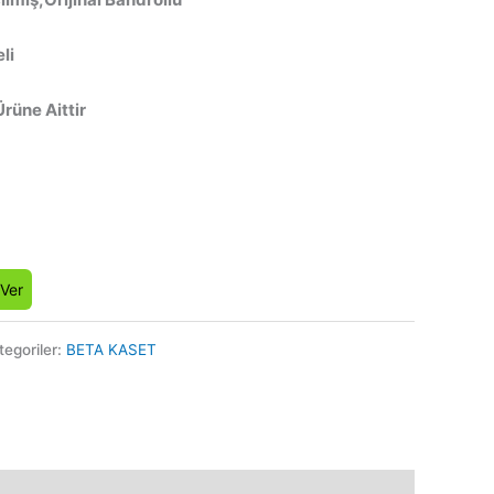
li
Ürüne Aittir
 Ver
tegoriler:
BETA KASET