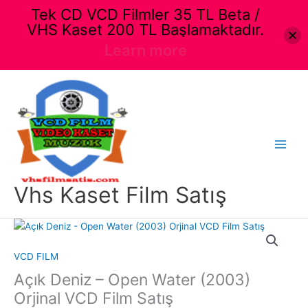
Tek CD VCD Filmler 35 TL Beta /
VHS Kaset 200 TL Başlamaktadır.
Learn more
İçeriğe
atla
Main
Menu
Vhs Kaset Film Satış
VCD FILM
Açık Deniz – Open Water (2003)
Orjinal VCD Film Satış