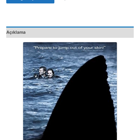
VCD
Film
Satış
adet
Açıklama