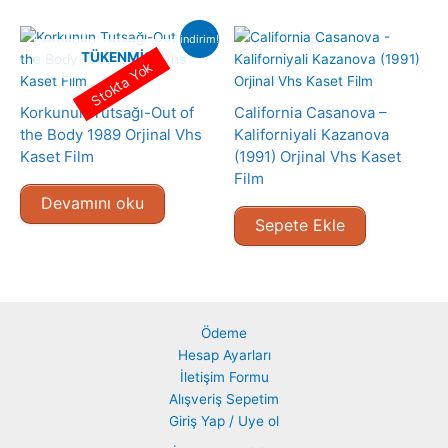
indirim!
TÜKENMIŞ
Stokta Yok
Korkunun Tutsağı-Out of
California Casanova –
the Body 1989 Orjinal Vhs
Kaliforniyali Kazanova
Kaset Film
(1991) Orjinal Vhs Kaset
Film
Devamını oku
Sepete Ekle
Ödeme
Hesap Ayarları
İletişim Formu
Alışveriş Sepetim
Giriş Yap / Uye ol