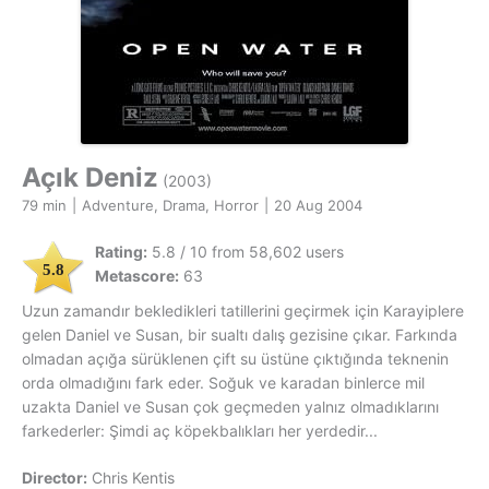
Açık Deniz
(2003)
79 min
|
Adventure, Drama, Horror
|
20 Aug 2004
Rating:
5.8 / 10 from 58,602 users
5.8
Metascore:
63
Uzun zamandır bekledikleri tatillerini geçirmek için Karayiplere
gelen Daniel ve Susan, bir sualtı dalış gezisine çıkar. Farkında
olmadan açığa sürüklenen çift su üstüne çıktığında teknenin
orda olmadığını fark eder. Soğuk ve karadan binlerce mil
uzakta Daniel ve Susan çok geçmeden yalnız olmadıklarını
farkederler: Şimdi aç köpekbalıkları her yerdedir...
Director:
Chris Kentis