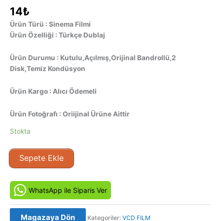
14
₺
Ürün Türü : Sinema Filmi
Ürün Özelliği : Türkçe Dublaj
Ürün Durumu : Kutulu,Açılmış,Orijinal Bandrollü,2
Disk,Temiz Kondüsyon
Ürün Kargo : Alıcı Ödemeli
Ürün Fotoğrafı : Oriijinal Ürüne Aittir
Stokta
Açık
Sepete Ekle
Deniz
-
Open
WhatsApp ile Siparis Ver
Water
(2003)
Magazaya Dön
Kategoriler:
VCD FILM
Orjinal