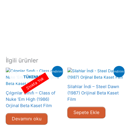
İlgili ürünler
indirim!
indirim!
TÜKENMIŞ
Stokta Yok
Silahlar İndi – Steel Dawn
Çılgınlar Sınıfı – Class of
(1987) Orijinal Beta Kaset
Nuke ‘Em High (1986)
Film
Orjinal Beta Kaset Film
Sepete Ekle
Devamını oku