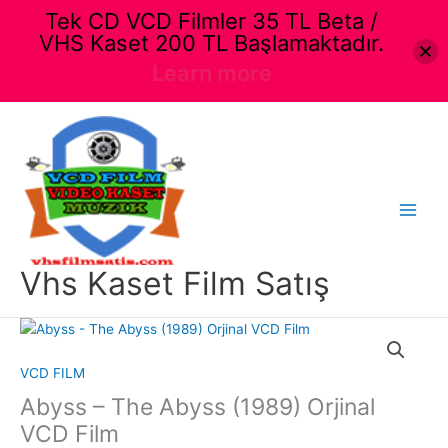
Tek CD VCD Filmler 35 TL Beta /
VHS Kaset 200 TL Başlamaktadır.
Learn more
İçeriğe
atla
Main
Menu
Vhs Kaset Film Satış
VCD FILM
Abyss – The Abyss (1989) Orjinal
VCD Film