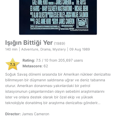
Işığın Bittiği Yer
(1989)
140 min
|
Adventure, Drama, Mystery
|
09 Aug 1989
Rating:
7.5 / 10 from 205,697 users
7.5
Metascore:
62
Soğuk Savaş dönemi sırasında bir Amerikan nükleer denizaltısı
bilinmeyen bir düşmanın saldırısına uğrar ve deniz tabanına
oturur. Amerikan donanması yakınlardaki bir petrol
istasyonunun çalışanlarından olayın sebebini araştırmalarını
ister ve onlara destek olarak bir özel ekip ve yüksek
teknolojiyle donatılmış bir araştırma denizaltısı gönderir...
Director:
James Cameron