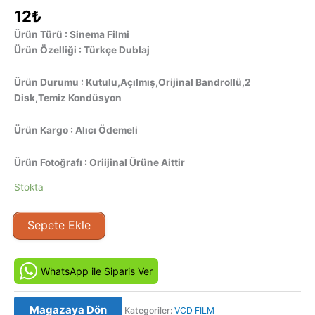
12
₺
Ürün Türü : Sinema Filmi
Ürün Özelliği : Türkçe Dublaj
Ürün Durumu : Kutulu,Açılmış,Orijinal Bandrollü,2
Disk,Temiz Kondüsyon
Ürün Kargo : Alıcı Ödemeli
Ürün Fotoğrafı : Oriijinal Ürüne Aittir
Stokta
Abyss
Sepete Ekle
-
The
Abyss
WhatsApp ile Siparis Ver
(1989)
Orjinal
Magazaya Dön
Kategoriler:
VCD FILM
VCD