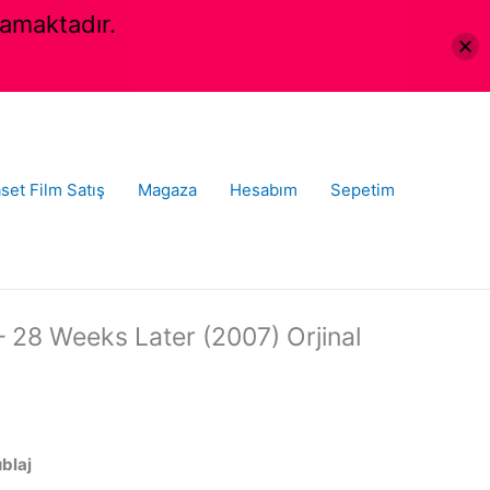
amaktadır.
set Film Satış
Magaza
Hesabım
Sepetim
 28 Weeks Later (2007) Orjinal
ublaj