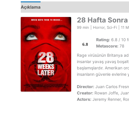
Açıklama
28 Hafta Sonra
99 min
|
Horror, Sci-Fi
|
11 M
Rating:
6.8 / 10 
6.8
Metascore:
78
Rage virüsünün Britanya adal
insanlar yavaş yavaş boşal
başlamışlardır. Amerikan or
insanların güvenle evlerine
Director:
Juan Carlos Fresn
Creator:
Rowan Joffe, Juan
Actors:
Jeremy Renner, Ros