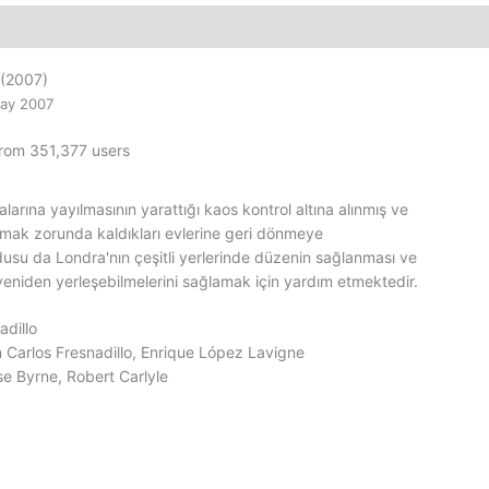
Film
Satış
adet
(2007)
ay 2007
from 351,377 users
arına yayılmasının yarattığı kaos kontrol altına alınmış ve
tmak zorunda kaldıkları evlerine geri dönmeye
dusu da Londra'nın çeşitli yerlerinde düzenin sağlanması ve
 yeniden yerleşebilmelerini sağlamak için yardım etmektedir.
adillo
 Carlos Fresnadillo, Enrique López Lavigne
e Byrne, Robert Carlyle