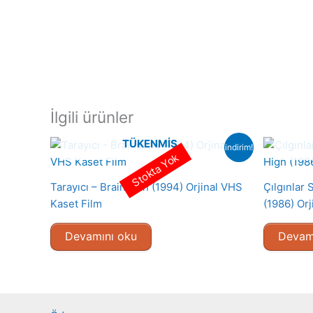
İlgili ürünler
TÜKENMIŞ
indirim!
Stokta Yok
Tarayıcı – Brainscan (1994) Orjinal VHS
Çılgınlar 
Kaset Film
(1986) Orj
Devamını oku
Devam