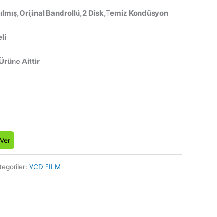
ılmış,Orijinal Bandrollü,2 Disk,Temiz Kondüsyon
li
 Ürüne Aittir
 Ver
tegoriler:
VCD FILM