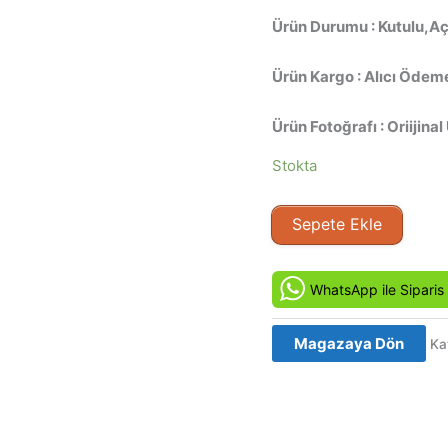
Ürün Durumu : Kutulu,Aç
Ürün Kargo : Alıcı Ödeme
Ürün Fotoğrafı : Oriijinal
Stokta
28
Sepete Ekle
Hafta
Sonra
-
WhatsApp ile Siparis
28
Weeks
Magazaya Dön
Ka
Later
(2007)
Orjinal
VCD