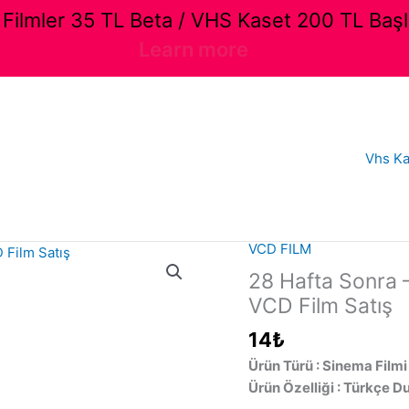
ilmler 35 TL Beta / VHS Kaset 200 TL Başl
Learn more
Vhs Ka
VCD FILM
28 Hafta Sonra –
VCD Film Satış
14
₺
Ürün Türü : Sinema Filmi
Ürün Özelliği : Türkçe D