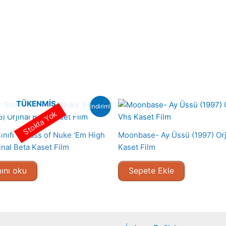
TÜKENMIŞ
indirim!
Stokta Yok
Sınıfı – Class of Nuke ‘Em High
Moonbase- Ay Üssü (1997) Orj
inal Beta Kaset Film
Kaset Film
ını oku
Sepete Ekle