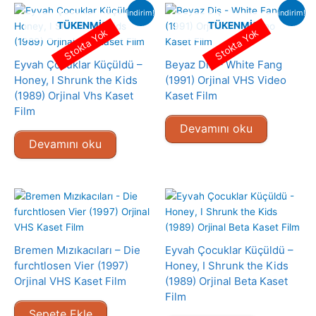
indirim!
indirim!
TÜKENMIŞ
TÜKENMIŞ
Stokta Yok
Stokta Yok
Eyvah Çocuklar Küçüldü –
Beyaz Diş – White Fang
Honey, I Shrunk the Kids
(1991) Orjinal VHS Video
(1989) Orjinal Vhs Kaset
Kaset Film
Film
Devamını oku
Devamını oku
Bremen Mızıkacıları – Die
Eyvah Çocuklar Küçüldü –
furchtlosen Vier (1997)
Honey, I Shrunk the Kids
Orjinal VHS Kaset Film
(1989) Orjinal Beta Kaset
Film
Sepete Ekle