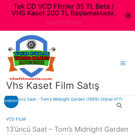
Tek CD VCD Filmler 35 TL Beta /
VHS Kaset 200 TL Başlamaktadır.
Learn more
İçeriğe
atla
Main
Menu
Vhs Kaset Film Satış
indirim!
VCD FILM
13’üncü Saat – Tom’s Midnight Garden