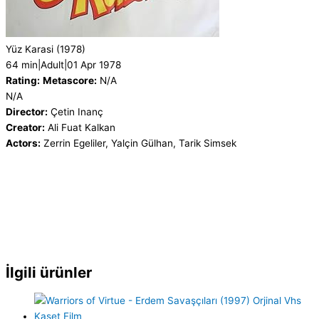
Yüz Karasi
(1978)
64 min
|
Adult
|
01 Apr 1978
Rating:
Metascore:
N/A
N/A
Director:
Çetin Inanç
Creator:
Ali Fuat Kalkan
Actors:
Zerrin Egeliler, Yalçin Gülhan, Tarik Simsek
İlgili ürünler