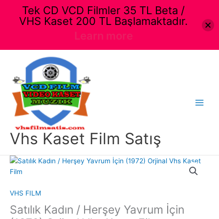
Tek CD VCD Filmler 35 TL Beta /
VHS Kaset 200 TL Başlamaktadır.
Learn more
İçeriğe
atla
Main
Menu
Vhs Kaset Film Satış
VHS FILM
Satılık Kadın / Herşey Yavrum İçin