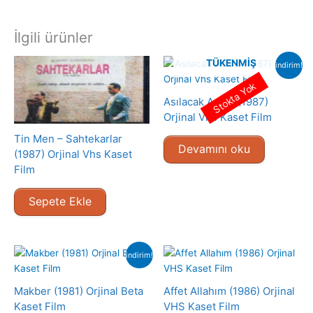
İlgili ürünler
TÜKENMIŞ
indirim!
Stokta Yok
Asılacak Adam (1987)
Orjinal Vhs Kaset Film
Tin Men – Sahtekarlar
Devamını oku
(1987) Orjinal Vhs Kaset
Film
Sepete Ekle
indirim!
Makber (1981) Orjinal Beta
Affet Allahım (1986) Orjinal
Kaset Film
VHS Kaset Film