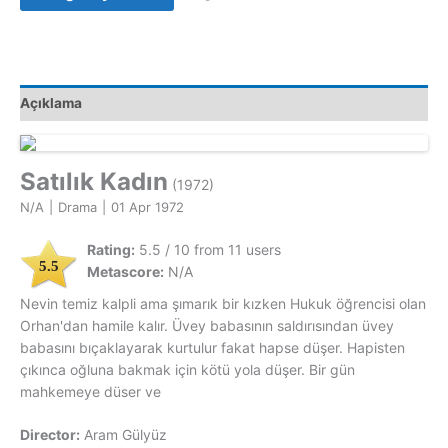
Orjinal
Vhs
Kaset
Film
Açıklama
adet
Satılık Kadın
(1972)
N/A
|
Drama
|
01 Apr 1972
Rating:
5.5 / 10 from 11 users
5.5
Metascore:
N/A
Nevin temiz kalpli ama şımarık bir kızken Hukuk öğrencisi olan
Orhan'dan hamile kalır. Üvey babasının saldırısından üvey
babasını bıçaklayarak kurtulur fakat hapse düşer. Hapisten
çıkınca oğluna bakmak için kötü yola düşer. Bir gün
mahkemeye düser ve
Director:
Aram Gülyüz