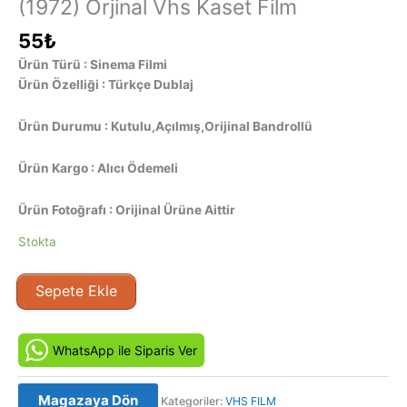
(1972) Orjinal Vhs Kaset Film
55
₺
Ürün Türü : Sinema Filmi
Ürün Özelliği : Türkçe Dublaj
Ürün Durumu : Kutulu,Açılmış,Orijinal Bandrollü
Ürün Kargo : Alıcı Ödemeli
Ürün Fotoğrafı : Orijinal Ürüne Aittir
Stokta
Satılık
Sepete Ekle
Kadın
/
Herşey
WhatsApp ile Siparis Ver
Yavrum
İçin
Magazaya Dön
Kategoriler:
VHS FILM
(1972)