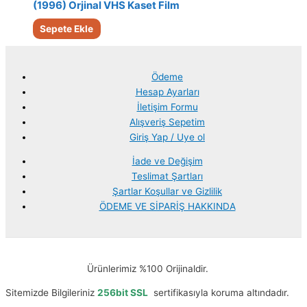
(1996) Orjinal VHS Kaset Film
Sepete Ekle
Ödeme
Hesap Ayarları
İletişim Formu
Alışveriş Sepetim
Giriş Yap / Uye ol
İade ve Değişim
Teslimat Şartları
Şartlar Koşullar ve Gizlilik
ÖDEME VE SİPARİŞ HAKKINDA
Ürünlerimiz %100 Orijinaldir.
Sitemizde Bilgileriniz
256bit SSL
sertifikasıyla koruma altındadır.