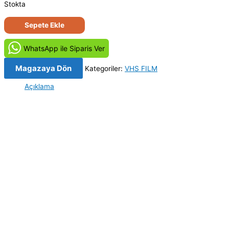
Stokta
Sahte
Sepete Ekle
Cennet
(1994)
WhatsApp ile Siparis Ver
Orjinal
Vhs
Magazaya Dön
Kategoriler:
VHS FILM
Kaset
Açıklama
Film
adet