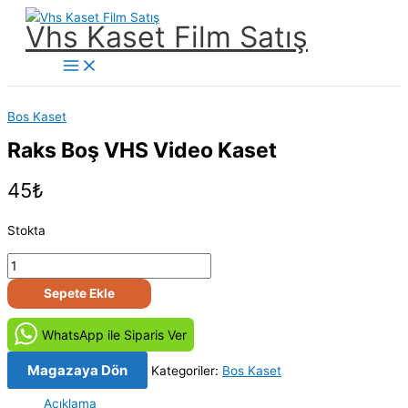
İçeriğe
Vhs Kaset Film Satış
atla
Main
Menu
Bos Kaset
Raks Boş VHS Video Kaset
45
₺
Stokta
Raks
Boş
Sepete Ekle
VHS
Video
WhatsApp ile Siparis Ver
Kaset
adet
Magazaya Dön
Kategoriler:
Bos Kaset
Açıklama