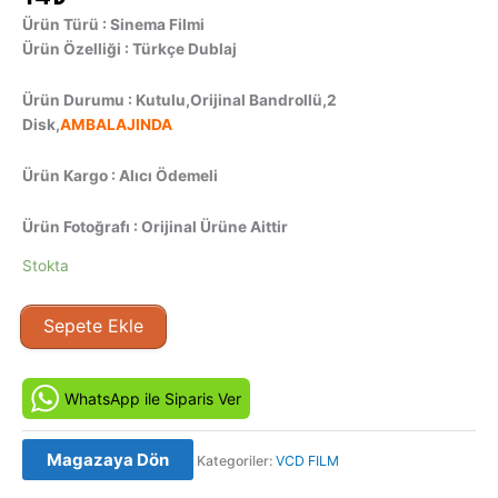
Ürün Türü : Sinema Filmi
Ürün Özelliği : Türkçe Dublaj
Ürün Durumu : Kutulu,Orijinal Bandrollü,2
Disk,
AMBALAJINDA
Ürün Kargo : Alıcı Ödemeli
Ürün Fotoğrafı : Orijinal Ürüne Aittir
Stokta
Press
Sepete Ekle
(2010)
Orijinal
VCD
WhatsApp ile Siparis Ver
Film
Satış
Magazaya Dön
Kategoriler:
VCD FILM
adet