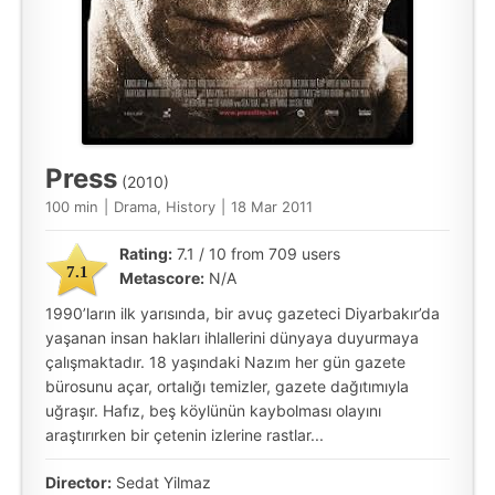
Press
(2010)
100 min
|
Drama, History
|
18 Mar 2011
Rating:
7.1 / 10 from 709 users
7.1
Metascore:
N/A
1990’ların ilk yarısında, bir avuç gazeteci Diyarbakır’da
yaşanan insan hakları ihlallerini dünyaya duyurmaya
çalışmaktadır. 18 yaşındaki Nazım her gün gazete
bürosunu açar, ortalığı temizler, gazete dağıtımıyla
uğraşır. Hafız, beş köylünün kaybolması olayını
araştırırken bir çetenin izlerine rastlar...
Director:
Sedat Yilmaz