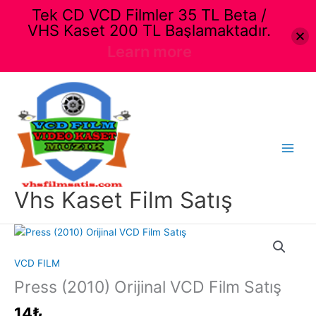
Tek CD VCD Filmler 35 TL Beta /
VHS Kaset 200 TL Başlamaktadır.
Learn more
İçeriğe
atla
Main
Menu
Vhs Kaset Film Satış
VCD FILM
Press (2010) Orijinal VCD Film Satış
14
₺