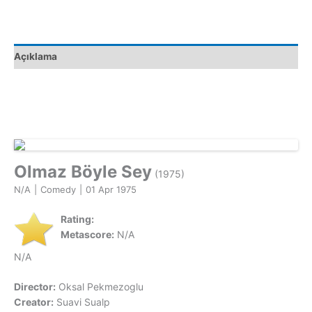
adet
Açıklama
Olmaz Böyle Sey
(1975)
N/A
|
Comedy
|
01 Apr 1975
Rating:
Metascore:
N/A
N/A
Director:
Oksal Pekmezoglu
Creator:
Suavi Sualp