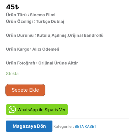
45
₺
Ürün Türü : Sinema Filmi
Ürün Özelliği : Türkçe Dublaj
Ürün Durumu : Kutulu,Açılmış,Orijinal Bandrollü
Ürün Kargo : Alıcı Ödemeli
Ürün Fotoğrafı : Orijinal Ürüne Aittir
Stokta
Olmaz
Sepete Ekle
Boyle
Sey
(1975)
WhatsApp ile Siparis Ver
Beta
Video
Magazaya Dön
Kategoriler:
BETA KASET
Kaset
Film