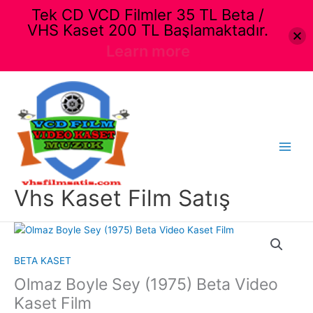
Tek CD VCD Filmler 35 TL Beta /
VHS Kaset 200 TL Başlamaktadır.
Learn more
İçeriğe
atla
Main
Menu
Vhs Kaset Film Satış
BETA KASET
Olmaz Boyle Sey (1975) Beta Video
Kaset Film