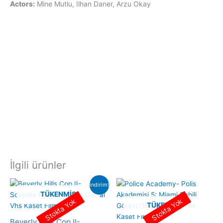
Actors:
Mine Mutlu, Ilhan Daner, Arzu Okay
İlgili ürünler
indirim!
TÜKENMIŞ
Stokta Yok
Stokta Yok
TÜKENMIŞ
Beverly Hills Cop II-