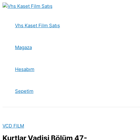
İçeriğe
atla
Vhs Kaset Film Satış
Magaza
Hesabım
Sepetim
VCD FILM
Kurtlar Vadisi Bölüm 47-