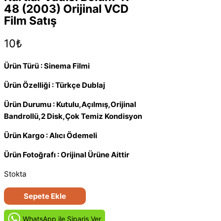
48 (2003) Orijinal VCD
Film Satış
10
₺
Ürün Türü : Sinema Filmi
Ürün Özelliği : Türkçe Dublaj
Ürün Durumu : Kutulu,Açılmış,Orijinal
Bandrollü,2 Disk,Çok Temiz Kondisyon
Ürün Kargo : Alıcı Ödemeli
Ürün Fotoğrafı : Orijinal Ürüne Aittir
Stokta
Kurtlar
Sepete Ekle
Vadisi
Bölüm
WhatsApp ile Siparis Ver