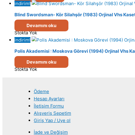
indirim!
Blind Swordsman- Kör Silahşör (1983) Orjinal Vhs Kaset
Devamını oku
Stokta Yok
indirim!
Polis Akademisi : Moskova Görevi (1994) Orjinal Vhs Ka
Devamını oku
Stokta Yok
Ödeme
Hesap Ayarları
İletişim Formu
Alışveriş Sepetim
Giriş Yap / Uye ol
İade ve Değişim