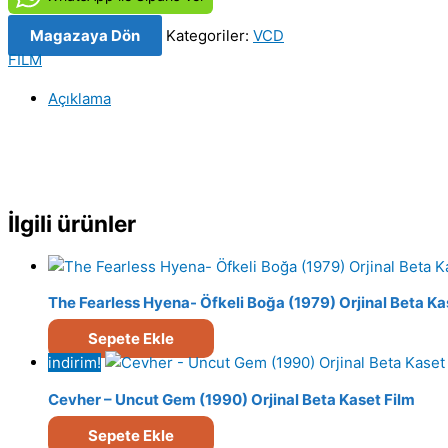
47-
Magazaya Dön
Kategoriler:
VCD
48
FILM
(2003)
Orijinal
Açıklama
VCD
Film
Satış
adet
İlgili ürünler
The Fearless Hyena- Öfkeli Boğa (1979) Orjinal Beta Ka
Sepete Ekle
indirim!
Cevher – Uncut Gem (1990) Orjinal Beta Kaset Film
Sepete Ekle