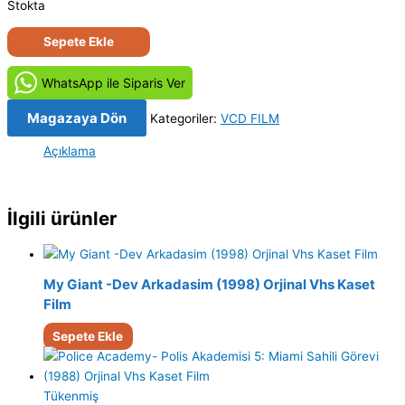
Stokta
Kiracı
Sepete Ekle
(1987)
Orijinal
WhatsApp ile Siparis Ver
VCD
Film
Magazaya Dön
Kategoriler:
VCD FILM
Satış
Açıklama
adet
İlgili ürünler
My Giant -Dev Arkadasim (1998) Orjinal Vhs Kaset
Film
Sepete Ekle
Tükenmiş