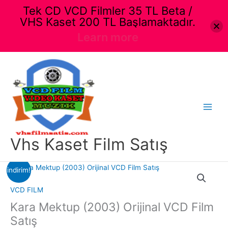
Tek CD VCD Filmler 35 TL Beta /
VHS Kaset 200 TL Başlamaktadır.
Learn more
İçeriğe
atla
Main
Menu
Vhs Kaset Film Satış
indirim!
VCD FILM
Kara Mektup (2003) Orijinal VCD Film
Satış