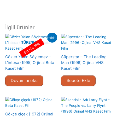
İlgili ürünler
indirim!
TÜKENMIŞ
Stokta Yok
Gözler Yalan Söylemez –
Süperstar – The Leading
L’intesa (1995) Orjinal Beta
Man (1996) Orjinal VHS
Kaset Film
Kaset Film
Devamını oku
Sepete Ekle
Gökçe çiçek (1972) Orjinal