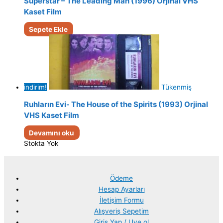
Süperstar – The Leading Man (1996) Orjinal VHS
Kaset Film
Sepete Ekle
indirim!
Tükenmiş
Ruhların Evi- The House of the Spirits (1993) Orjinal
VHS Kaset Film
Devamını oku
Stokta Yok
Ödeme
Hesap Ayarları
İletişim Formu
Alışveriş Sepetim
Giriş Yap / Uye ol