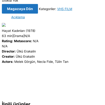
Stokta Yok
Magazaya Dön
Kategoriler:
VHS FILM
Açıklama
Hayat Kadınları
(1978)
63 min
|
Drama
|
N/A
Rating:
Metascore:
N/A
N/A
Director:
Ülkü Erakalin
Creator:
Ülkü Erakalin
Actors:
Melek Görgün, Necla Fide, Tülin Tan
İlgili ürünler