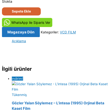
Stokta
İlk
Sepete Ekle
Aşk
(2006)
WhatsApp ile Siparis Ver
Orijinal
VCD
Magazaya Dön
Kategoriler:
VCD FILM
Film
Açıklama
Satış
adet
İlgili ürünler
indirim!
Tükenmiş
Gözler Yalan Söylemez – L’intesa (1995) Orjinal Beta
Kaset Film