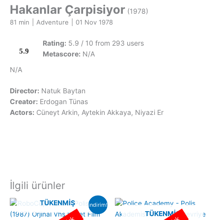
Hakanlar Çarpisiyor
(1978)
81 min
|
Adventure
|
01 Nov 1978
Rating:
5.9 / 10 from 293 users
5.9
Metascore:
N/A
N/A
Director:
Natuk Baytan
Creator:
Erdogan Tünas
Actors:
Cüneyt Arkin, Aytekin Akkaya, Niyazi Er
İlgili ürünler
TÜKENMIŞ
indirim!
TÜKENMIŞ