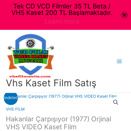
Tek CD VCD Filmler 35 TL Beta /
VHS Kaset 200 TL Başlamaktadır.
Learn more
İçeriğe
atla
Main
Menu
Vhs Kaset Film Satış
indirim!
VHS FILM
Hakanlar Çarpışıyor (1977) Orjinal
VHS VIDEO Kaset Film