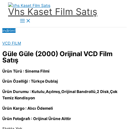
İçeriğe
Vhs Kaset Film Satış
atla
Main
Menu
indirim!
VCD FILM
Güle Güle (2000) Orijinal VCD Film
Satış
Ürün Türü : Sinema Filmi
Ürün Özelliği : Türkçe Dublaj
Ürün Durumu : Kutulu,Açılmış,Orijinal Bandrollü,2 Disk,Çok
Temiz Kondisyon
Ürün Kargo : Alıcı Ödemeli
Ürün Fotoğrafı : Orijinal Ürüne Aittir
Stokta Yok