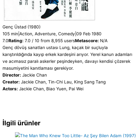
Genç Üstad
(1980)
105 min
|
Action, Adventure, Comedy
|
09 Feb 1980
7.0
Rating:
7.0 / 10 from 8,955 users
Metascore:
N/A
Genç dövüş sanatları ustası Lung, kaçak bir suçluyla
karıştırıldığında kayıp erkek kardeşini arıyor. Yerel kanun adamları
ve acımasız paralı askerler peşindeyken, davayı kendisi çözerek
masumiyetini kanıtlaması gerekiyor.
Director:
Jackie Chan
Creator:
Jackie Chan, Tin-Chi Lau, King Sang Tang
Actors:
Jackie Chan, Biao Yuen, Pai Wei
İlgili ürünler