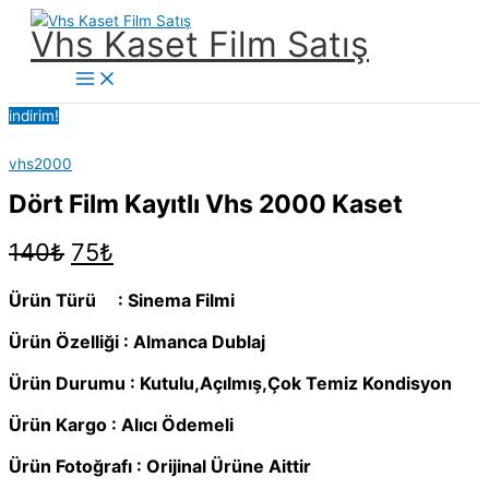
İçeriğe
Vhs Kaset Film Satış
atla
Main
Menu
indirim!
vhs2000
Dört Film Kayıtlı Vhs 2000 Kaset
Orijinal
Şu
140
₺
75
₺
fiyat:
andaki
140₺.
fiyat:
Ürün Türü : Sinema Filmi
75₺.
Ürün Özelliği : Almanca Dublaj
Ürün Durumu : Kutulu,Açılmış,Çok Temiz Kondisyon
Ürün Kargo : Alıcı Ödemeli
Ürün Fotoğrafı : Orijinal Ürüne Aittir