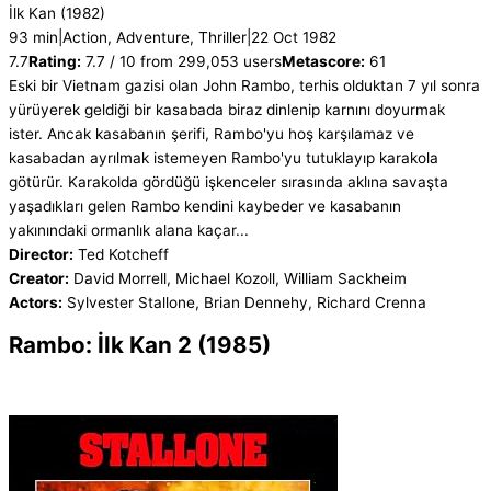
İlk Kan
(1982)
93 min
|
Action, Adventure, Thriller
|
22 Oct 1982
7.7
Rating:
7.7 / 10 from 299,053 users
Metascore:
61
Eski bir Vietnam gazisi olan John Rambo, terhis olduktan 7 yıl sonra
yürüyerek geldiği bir kasabada biraz dinlenip karnını doyurmak
ister. Ancak kasabanın şerifi, Rambo'yu hoş karşılamaz ve
kasabadan ayrılmak istemeyen Rambo'yu tutuklayıp karakola
götürür. Karakolda gördüğü işkenceler sırasında aklına savaşta
yaşadıkları gelen Rambo kendini kaybeder ve kasabanın
yakınındaki ormanlık alana kaçar...
Director:
Ted Kotcheff
Creator:
David Morrell, Michael Kozoll, William Sackheim
Actors:
Sylvester Stallone, Brian Dennehy, Richard Crenna
Rambo: İlk Kan 2 (1985)