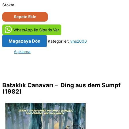
Stokta
Dört
Sepete Ekle
Film
Kayıtlı
WhatsApp ile Siparis Ver
Vhs
2000
Magazaya Dön
Kategoriler:
vhs2000
Kaset
Açıklama
adet
Bataklık Canavarı – Ding aus dem Sumpf
(1982)