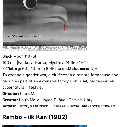
Black Moon
(1975)
100 min
|
Fantasy, Horror, Mystery
|
24 Sep 1975
6.1
Rating:
6.1 / 10 from 6,457 users
Metascore:
N/A
To escape a gender war, a girl flees to a remote farmhouse and
becomes part of an extensive family's unusual, perhaps even
supernatural, lifestyle.
Director:
Louis Malle
Creator:
Louis Malle, Joyce Buñuel, Ghislain Uhry
Actors:
Cathryn Harrison, Therese Giehse, Alexandra Stewart
Rambo – ilk Kan (1982)