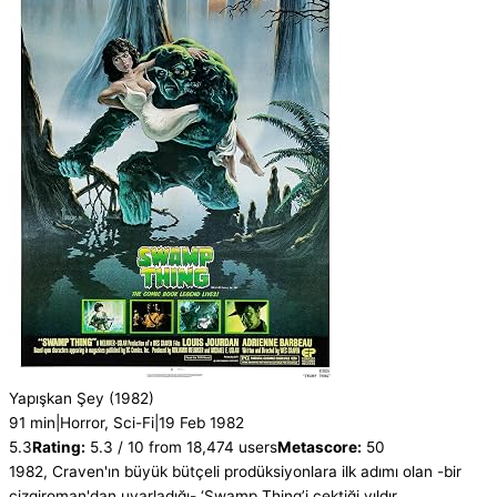
Yapışkan Şey
(1982)
91 min
|
Horror, Sci-Fi
|
19 Feb 1982
5.3
Rating:
5.3 / 10 from 18,474 users
Metascore:
50
1982, Craven'ın büyük bütçeli prodüksiyonlara ilk adımı olan -bir
çizgiroman'dan uyarladığı- ‘Swamp Thing’i çektiği yıldır.