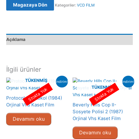
Magazaya Dön
Kategoriler:
VCD FILM
Doku
6
Orijinal
VCD
Film
Açıklama
Satış
adet
İlgili ürünler
TÜKENMIŞ
indirim!
indirim!
TÜKENMIŞ
Stokta Yok
Stokta Yok
Protocol- Protokol (1984)
Orjinal Vhs Kaset Film
Beverly Hills Cop II-
Sosyete Polisi 2 (1987)
Orjinal Vhs Kaset Film
Devamını oku
Devamını oku