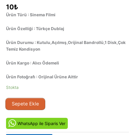
10
₺
Ürün Türü : Sinema Filmi
Ürün Özelliği : Türkçe Dublaj
Ürün Durumu : Kutulu,Açılmış,Orijinal Bandrollü,1 Disk,Çok
Temiz Kondisyon
Ürün Kargo : Alıcı Ödemeli
Ürün Fotoğrafı : Orijinal Ürüne Aittir
Stokta
Cem
Sepete Ekle
Yılmaz
-
Bir
WhatsApp ile Siparis Ver
Tat
Bir