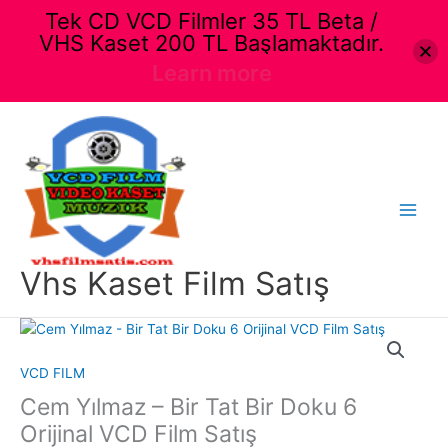
Tek CD VCD Filmler 35 TL Beta /
VHS Kaset 200 TL Başlamaktadır.
Learn more
İçeriğe
atla
Main
Menu
Vhs Kaset Film Satış
VCD FILM
Cem Yılmaz – Bir Tat Bir Doku 6
Orijinal VCD Film Satış