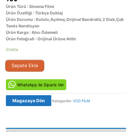
Ürün Türü : Sinema Filmi
Ürün Özelliği : Türkçe Dublaj
Ürün Durumu : Kutulu,Açılmış,Orijinal Bandrollü,2 Disk,Çok
Temiz Kondisyon
Ürün Kargo : Alıcı Ödemeli
Ürün Fotoğrafı : Orijinal Ürüne Aittir
Stokta
Çanakkale
Sepete Ekle
1915
(2012)
Orijinal
WhatsApp ile Siparis Ver
VCD
adet
Magazaya Dön
Kategoriler:
VCD FILM