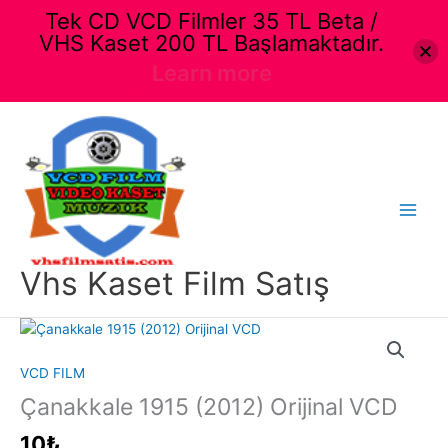
Tek CD VCD Filmler 35 TL Beta /
VHS Kaset 200 TL Başlamaktadır.
Learn more
İçeriğe
atla
Main
Menu
Vhs Kaset Film Satış
VCD FILM
Çanakkale 1915 (2012) Orijinal VCD
10
₺