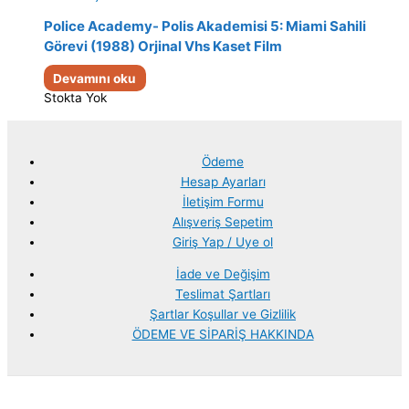
Police Academy- Polis Akademisi 5: Miami Sahili
Görevi (1988) Orjinal Vhs Kaset Film
Devamını oku
Stokta Yok
Ödeme
Hesap Ayarları
İletişim Formu
Alışveriş Sepetim
Giriş Yap / Uye ol
İade ve Değişim
Teslimat Şartları
Şartlar Koşullar ve Gizlilik
ÖDEME VE SİPARİŞ HAKKINDA