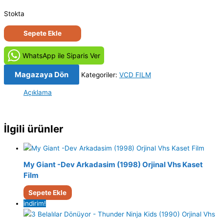
Stokta
Bir
Sepete Ekle
Tat
Bir
WhatsApp ile Siparis Ver
Doku:
Millennium
Magazaya Dön
Kategoriler:
VCD FILM
Orijinal
Açıklama
VCD
Film
Satış
İlgili ürünler
adet
My Giant -Dev Arkadasim (1998) Orjinal Vhs Kaset
Film
Sepete Ekle
indirim!