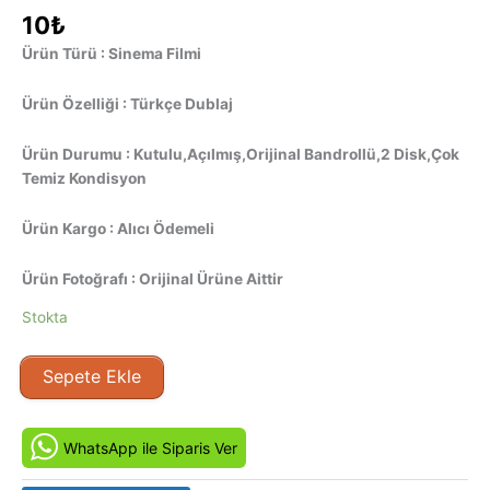
10
₺
Ürün Türü : Sinema Filmi
Ürün Özelliği : Türkçe Dublaj
Ürün Durumu : Kutulu,Açılmış,Orijinal Bandrollü,2 Disk,Çok
Temiz Kondisyon
Ürün Kargo : Alıcı Ödemeli
Ürün Fotoğrafı : Orijinal Ürüne Aittir
Stokta
Ayın
Sepete Ekle
Karanlık
Yüzü
(2005)
WhatsApp ile Siparis Ver
Orijinal
VCD