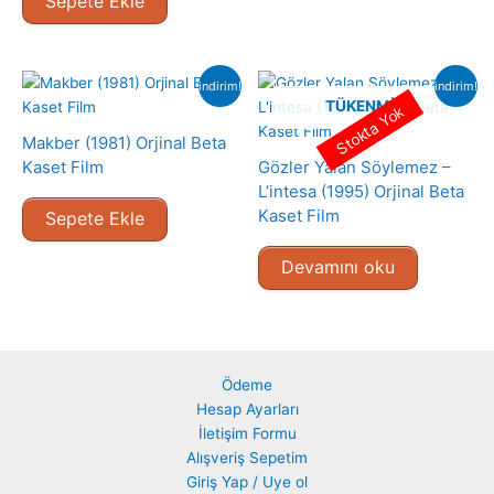
Sepete Ekle
indirim!
indirim!
TÜKENMIŞ
Stokta Yok
Makber (1981) Orjinal Beta
Kaset Film
Gözler Yalan Söylemez –
L’intesa (1995) Orjinal Beta
Kaset Film
Sepete Ekle
Devamını oku
Ödeme
Hesap Ayarları
İletişim Formu
Alışveriş Sepetim
Giriş Yap / Uye ol