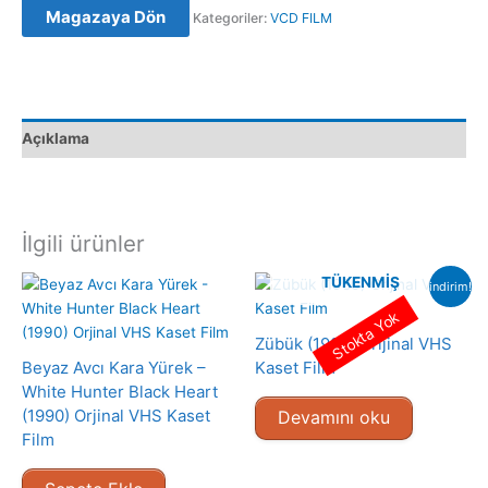
Magazaya Dön
Kategoriler:
VCD FILM
Film
Satış
adet
Açıklama
İlgili ürünler
TÜKENMIŞ
indirim!
Stokta Yok
Zübük (1980) Orijinal VHS
Beyaz Avcı Kara Yürek –
Kaset Film
White Hunter Black Heart
(1990) Orjinal VHS Kaset
Devamını oku
Film