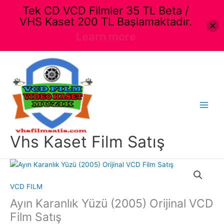
Tek CD VCD Filmler 35 TL Beta /
VHS Kaset 200 TL Başlamaktadır.
Learn more
İçeriğe
atla
Main
Menu
Vhs Kaset Film Satış
VCD FILM
Ayın Karanlık Yüzü (2005) Orijinal VCD
Film Satış