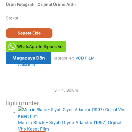
Ürün Fotoğrafı : Orijinal Ürüne Aittir
Stokta
Avrupa
Sepete Ekle
Yakası
Bölüm
WhatsApp ile Siparis Ver
3-
4
Magazaya Dön
Kategoriler:
VCD FILM
Orijinal
Açıklama
VCD
Film
Satış
adet
3 – 4. Bölüm
İlgili ürünler
Men in Black – Siyah Giyen Adamlar (1997) Orjinal
Vhs Kaset Film