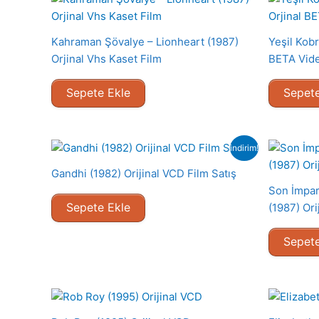
Kahraman Şövalye – Lionheart (1987)
Yeşil Kobr
Orjinal Vhs Kaset Film
BETA Vide
Sepete Ekle
Sepete
indirim!
Gandhi (1982) Orijinal VCD Film Satış
Son İmpar
Sepete Ekle
(1987) Ori
Sepete