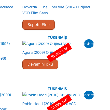
Necklace
Hovarda – The Libertine (2004) Orijinal
VCD Film Satış
Sepete Ekle
TÜKENMIŞ
indirim!
Stokta Yok
Agora (2009) Orijinal VCD
996)
Devamını oku
TÜKENMIŞ
indirim!
Stokta Yok
Robin Hood (2010) Orijinal VCD
009)