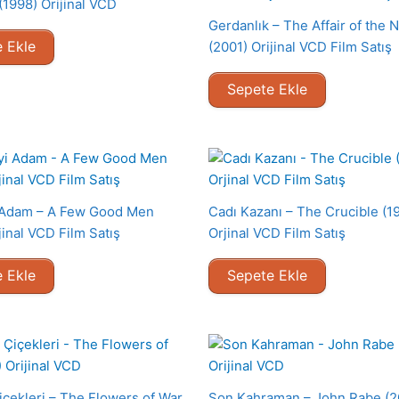
(1998) Orijinal VCD
Gerdanlık – The Affair of the 
 Ekle
(2001) Orijinal VCD Film Satış
Sepete Ekle
i Adam – A Few Good Men
Cadı Kazanı – The Crucible (1
jinal VCD Film Satış
Orjinal VCD Film Satış
 Ekle
Sepete Ekle
içekleri – The Flowers of War
Son Kahraman – John Rabe (2