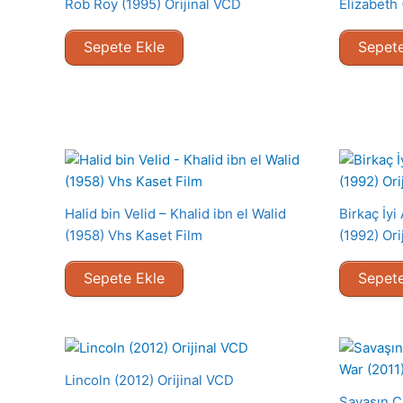
Rob Roy (1995) Orijinal VCD
Elizabeth 
Sepete Ekle
Sepete
Halid bin Velid – Khalid ibn el Walid
Birkaç İy
(1958) Vhs Kaset Film
(1992) Ori
Sepete Ekle
Sepete
Lincoln (2012) Orijinal VCD
Savaşın Ç