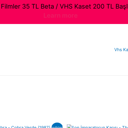
ilmler 35 TL Beta / VHS Kaset 200 TL Başl
Learn more
Vhs Ka
indirim!