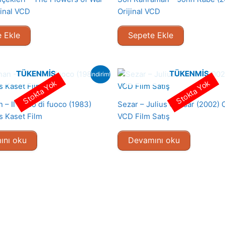
jinal VCD
Orijinal VCD
 Ekle
Sepete Ekle
TÜKENMIŞ
TÜKENMIŞ
indirim!
Stokta Yok
Stokta Yok
 – Il trono di fuoco (1983)
Sezar – Julius Caesar (2002) O
s Kaset Film
VCD Film Satış
ını oku
Devamını oku