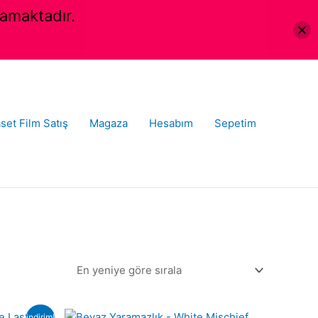
amaktadır.
set Film Satış
Magaza
Hesabım
Sepetim
indirim!