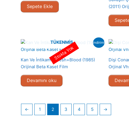
Sepete Ekle
(2011) Ori
Sepete
TÜKENMIŞ
indirim!
Stokta Yok
Kan Ve İntikam – Flesh+Blood (1985)
Dişi Conan
Orijinal Beta Kaset Film
Orjinal Vh
Devamını oku
Devam
←
1
2
3
4
5
→