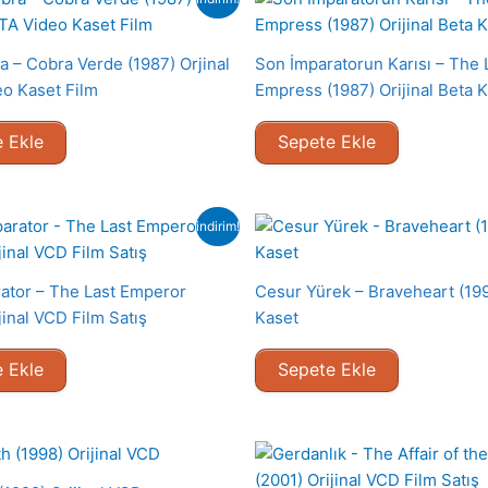
a – Cobra Verde (1987) Orjinal
Son İmparatorun Karısı – The 
o Kaset Film
Empress (1987) Orijinal Beta K
 Ekle
Sepete Ekle
indirim!
ator – The Last Emperor
Cesur Yürek – Braveheart (19
jinal VCD Film Satış
Kaset
 Ekle
Sepete Ekle