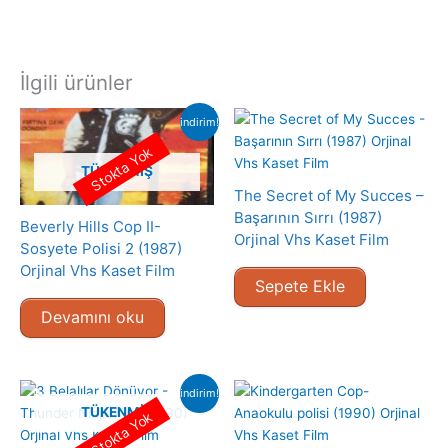
İlgili ürünler
indirim!
Stokta Yok
TÜKENMIŞ
The Secret of My Succes –
Başarının Sırrı (1987)
Beverly Hills Cop II-
Orjinal Vhs Kaset Film
Sosyete Polisi 2 (1987)
Orjinal Vhs Kaset Film
Sepete Ekle
Devamını oku
indirim!
TÜKENMIŞ
Stokta Yok