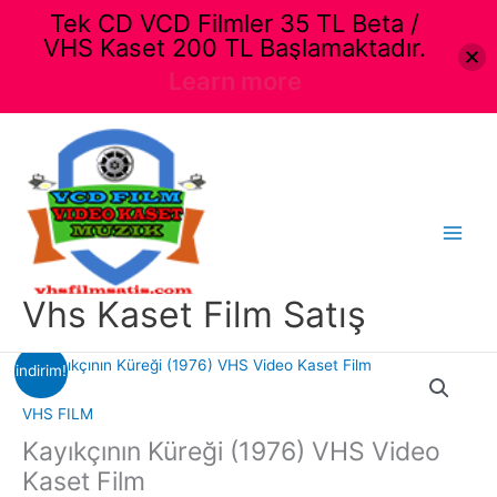
Tek CD VCD Filmler 35 TL Beta /
VHS Kaset 200 TL Başlamaktadır.
Learn more
İçeriğe
atla
Main
Menu
Vhs Kaset Film Satış
indirim!
VHS FILM
Kayıkçının Küreği (1976) VHS Video
Kaset Film