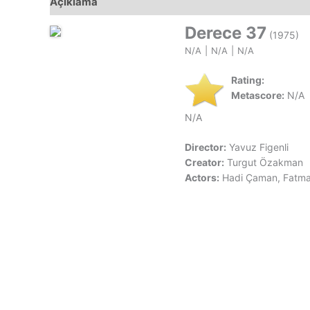
Açıklama
Derece 37
(1975)
N/A
|
N/A
|
N/A
Rating:
Metascore:
N/A
N/A
Director:
Yavuz Figenli
Creator:
Turgut Özakman
Actors:
Hadi Çaman, Fatma 