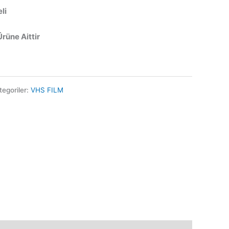
li
Ürüne Aittir
tegoriler:
VHS FILM