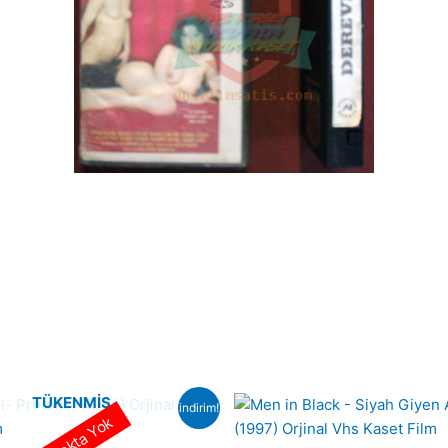
TÜKENMIŞ
indirim!
Stokta Yok