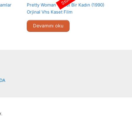
damlar
Pretty Woman – Özel Bir Kadın (1990)
Orjinal Vhs Kaset Film
Devamını oku
NDA
r.