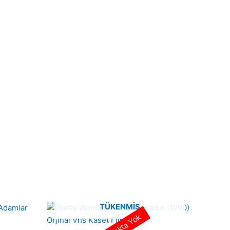
TÜKENMIŞ
Stokta Yok