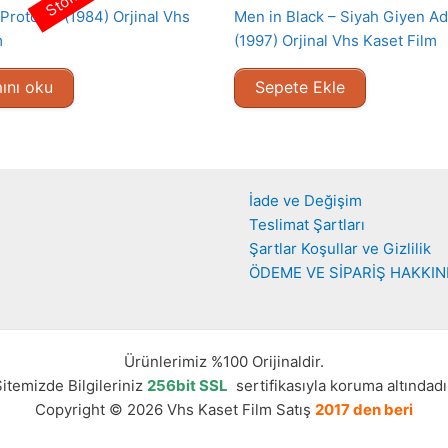
Protokol (1984) Orjinal Vhs
Men in Black – Siyah Giyen A
m
(1997) Orjinal Vhs Kaset Film
ını oku
Sepete Ekle
İade ve Değişim
Teslimat Şartları
Şartlar Koşullar ve Gizlilik
ÖDEME VE SİPARİŞ HAKKI
Ürünlerimiz %100 Orijinaldir.
itemizde Bilgileriniz
256bit SSL
sertifikasıyla koruma altındadı
Copyright © 2026 Vhs Kaset Film Satış
2017 den beri