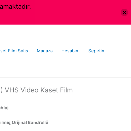
amaktadır.
set Film Satış
Magaza
Hesabım
Sepetim
) VHS Video Kaset Film
ublaj
lmış,Orijinal Bandrollü