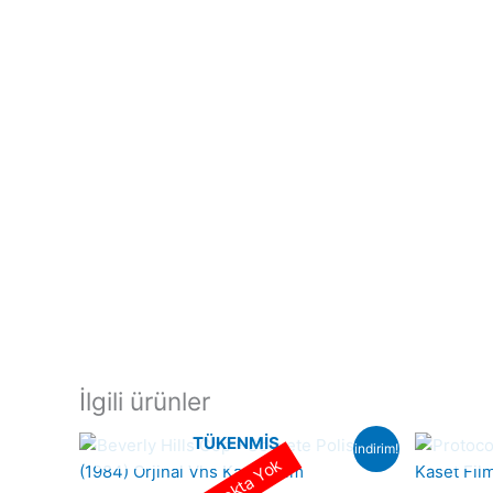
İlgili ürünler
TÜKENMIŞ
indirim!
Stokta Yok