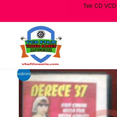
Tek CD VCD F
İçeriğe
atla
indirim!