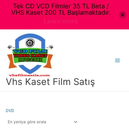
Tek CD VCD Filmler 35 TL Beta /
VHS Kaset 200 TL Başlamaktadır.
Learn more
İçeriğe
atla
Main
Menu
Vhs Kaset Film Satış
DVD