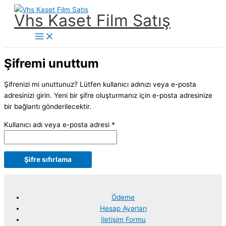
İçeriğe
Vhs Kaset Film Satış
atla
Main
Menu
Şifremi unuttum
Şifrenizi mi unuttunuz? Lütfen kullanıcı adınızı veya e-posta
adresinizi girin. Yeni bir şifre oluşturmanız için e-posta adresinize
bir bağlantı gönderilecektir.
Gerekli
Kullanıcı adı veya e-posta adresi
*
Şifre sıfırlama
Ödeme
Hesap Ayarları
İletişim Formu